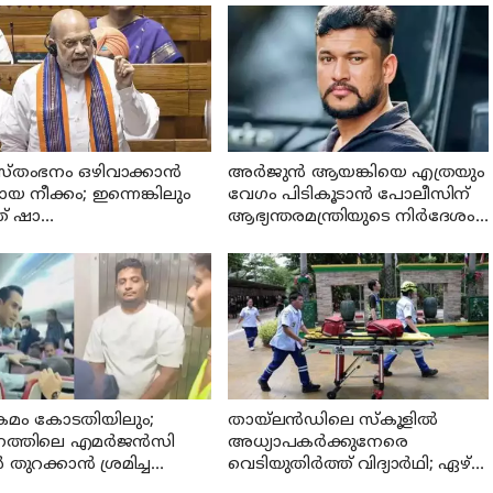
്തംഭനം ഒഴിവാക്കാൻ
അര്‍ജുന്‍ ആയങ്കിയെ എത്രയും
 നീക്കം; ഇന്നെങ്കിലും
വേഗം പിടികൂടാന്‍ പോലീസിന്
് ഷാ
ആഭ്യന്തരമന്ത്രിയുടെ നിര്‍ദേശം;
യസഭയിലെത്തുമോ?
വ്യാപക പരിശോധന
്രമം കോടതിയിലും;
തായ്‌ലന്‍ഡിലെ സ്കൂളിൽ
ത്തിലെ എമര്‍ജന്‍സി
അധ്യാപകര്‍ക്കുനേരെ
തുറക്കാന്‍ ശ്രമിച്ച
വെടിയുതിർത്ത് വിദ്യാർഥി; ഏഴ്
 മജിസ്ട്രേറ്റിന് മുന്നില്‍
പേര്‍ കൊല്ലപ്പെട്ടു