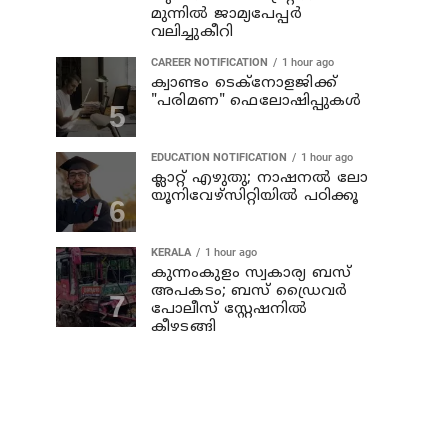
മുന്നില്‍ ജാമ്യപേപ്പര്‍
വലിച്ചുകീറി
CAREER NOTIFICATION
1 hour ago
ക്വാണ്ടം ടെക്‌നോളജിക്ക്
"പരിമണ" ഫെലോഷിപ്പുകൾ
EDUCATION NOTIFICATION
1 hour ago
ക്ലാറ്റ് എഴുതു; നാഷനൽ ലോ
യൂനിവേഴ്‌സിറ്റിയിൽ പഠിക്കൂ
KERALA
1 hour ago
കുന്നംകുളം സ്വകാര്യ ബസ്
അപകടം; ബസ് ഡ്രൈവര്‍
പോലീസ് സ്റ്റേഷനില്‍
കീഴടങ്ങി