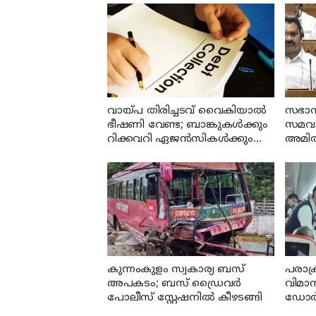
വായ്പ തിരിച്ചടവ് വൈകിയാൽ
സഭാസ
ഭീഷണി വേണ്ട; ബാങ്കുകൾക്കും
സമവായ
റിക്കവറി ഏജൻസികൾക്കും
അമിത
കർശന നിയന്ത്രണങ്ങളുമായി
രാജ്
ആർ ബി ഐ
കുന്നംകുളം സ്വകാര്യ ബസ്
പരാക
അപകടം; ബസ് ഡ്രൈവര്‍
വിമാന
പോലീസ് സ്റ്റേഷനില്‍ കീഴടങ്ങി
ഡോര്‍ 
യുവാവ്