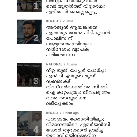
അധ്യാപകര്‍ക്കുനേരെ
വെടിയുതിർത്ത് വിദ്യാർഥി;
ഏഴ് പേര്‍ കൊല്ലപ്പെട്ടു
KERALA
23 min
അര്‍ജുന്‍ ആയങ്കിയെ
എത്രയും വേഗം പിടികൂടാന്‍
പോലീസിന്
ആഭ്യന്തരമന്ത്രിയുടെ
നിര്‍ദേശം; വ്യാപക
പരിശോധന
NATIONAL
43 min
നീറ്റ് യുജി പേപ്പർ ചോർച്ച:
എൻ ടി എയുടെ മൂന്ന്
സബ്ജക്ട്
വിദഗ്ദ്ധർക്കെതിരെ സി ബി
ഐ കുറ്റപത്രം; ജീവപര്യന്തം
വരെ തടവുശിക്ഷ
ലഭിച്ചേക്കാം
KERALA
1 hour ago
പരാക്രമം കോടതിയിലും;
വിമാനത്തിലെ എമര്‍ജന്‍സി
ഡോര്‍ തുറക്കാന്‍ ശ്രമിച്ച
യുവാവ് മജിസ്ട്രേറ്റിന്