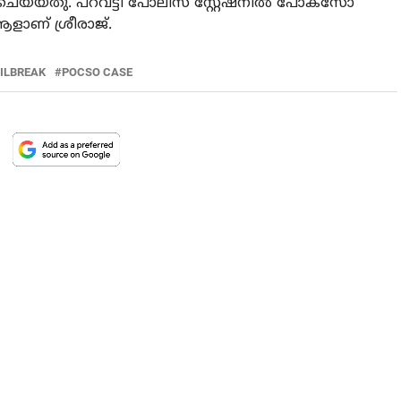
ചെയ്യ്തു. പറവട്ടി പോലീസ് സ്റ്റേഷനില്‍ പോക്സോ
ളാണ് ശ്രീരാജ്.
ILBREAK
POCSO CASE