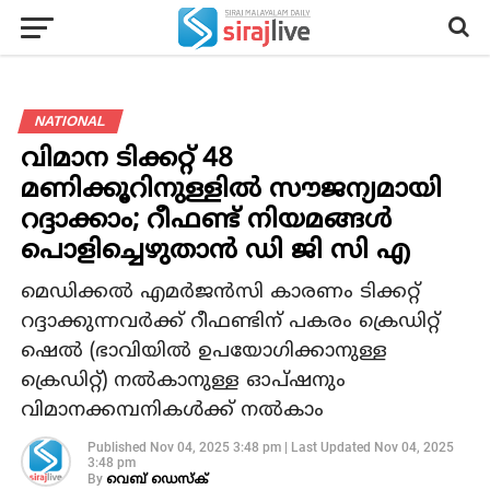
NATIONAL
വിമാന ടിക്കറ്റ് 48
മണിക്കൂറിനുള്ളിൽ സൗജന്യമായി
റദ്ദാക്കാം; റീഫണ്ട് നിയമങ്ങൾ
പൊളിച്ചെഴുതാൻ ഡി ജി സി എ
മെഡിക്കൽ എമർജൻസി കാരണം ടിക്കറ്റ്
റദ്ദാക്കുന്നവർക്ക് റീഫണ്ടിന് പകരം ക്രെഡിറ്റ്
ഷെൽ (ഭാവിയിൽ ഉപയോഗിക്കാനുള്ള
ക്രെഡിറ്റ്) നൽകാനുള്ള ഓപ്ഷനും
വിമാനക്കമ്പനികൾക്ക് നൽകാം
Published
Nov 04, 2025 3:48 pm
|
Last Updated
Nov 04, 2025
3:48 pm
By
വെബ് ഡെസ്‌ക്