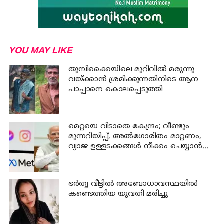
YOU MAY LIKE
തുമ്പിക്കൈയിലെ മുറിവില്‍ മരുന്നു
വയ്ക്കാന്‍ ശ്രമിക്കുന്നതിനിടെ ആന
പാപ്പാനെ കൊലപ്പെടുത്തി
മെറ്റയെ വിടാതെ കേന്ദ്രം; വീണ്ടും
മുന്നറിയിപ്പ്, അൽഗോരിതം മാറ്റണം,
വ്യാജ ഉള്ളടക്കങ്ങൾ നീക്കം ചെയ്യാൻ
ഉടൻ നടപടി വേണം
ഭര്‍തൃ വീട്ടില്‍ അബോധാവസ്ഥയില്‍
കണ്ടെത്തിയ യുവതി മരിച്ചു