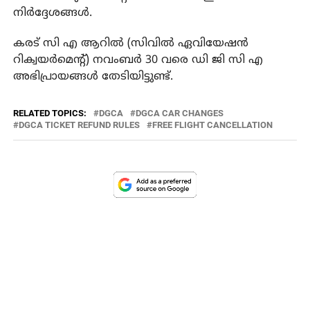
നിർദ്ദേശങ്ങൾ.
കരട് സി എ ആറിൽ (സിവിൽ ഏവിയേഷൻ
റിക്വയർമെന്റ്) നവംബർ 30 വരെ ഡി ജി സി എ
അഭിപ്രായങ്ങൾ തേടിയിട്ടുണ്ട്.
RELATED TOPICS:
DGCA
DGCA CAR CHANGES
DGCA TICKET REFUND RULES
FREE FLIGHT CANCELLATION