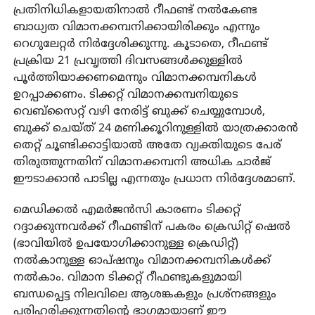
പ്രതിനിധികളായതിനാൽ റീഫണ്ട് നൽകേണ്ട
ബാധ്യത വിമാനക്കമ്പനിക്കായിരിക്കും എന്നും
റെഗുലേറ്റർ നിർദ്ദേശിക്കുന്നു. കൂടാതെ, റീഫണ്ട്
പ്രക്രിയ 21 പ്രവൃത്തി ദിവസങ്ങൾക്കുള്ളിൽ
പൂർത്തിയാക്കണമെന്നും വിമാനക്കമ്പനികൾ
ഉറപ്പാക്കണം. ടിക്കറ്റ് വിമാനക്കമ്പനിയുടെ
വെബ്‌സൈറ്റ് വഴി നേരിട്ട് ബുക്ക് ചെയ്യുമ്പോൾ,
ബുക്ക് ചെയ്ത് 24 മണിക്കൂറിനുള്ളിൽ യാത്രക്കാരൻ
തെറ്റ് ചൂണ്ടിക്കാട്ടിയാൽ അതേ വ്യക്തിയുടെ പേര്
തിരുത്തുന്നതിന് വിമാനക്കമ്പനി അധിക ചാർജ്
ഈടാക്കാൻ പാടില്ല എന്നതും പ്രധാന നിർദ്ദേശമാണ്.
മെഡിക്കൽ എമർജൻസി കാരണം ടിക്കറ്റ്
റദ്ദാക്കുന്നവർക്ക് റീഫണ്ടിന് പകരം ക്രെഡിറ്റ് ഷെൽ
(ഭാവിയിൽ ഉപയോഗിക്കാനുള്ള ക്രെഡിറ്റ്)
നൽകാനുള്ള ഓപ്ഷനും വിമാനക്കമ്പനികൾക്ക്
നൽകാം. വിമാന ടിക്കറ്റ് റീഫണ്ടുകളുമായി
ബന്ധപ്പെട്ട നിലവിലെ ആശങ്കകളും പ്രശ്നങ്ങളും
പരിഹരിക്കുന്നതിന്റെ ഭാഗമായാണ് ഈ