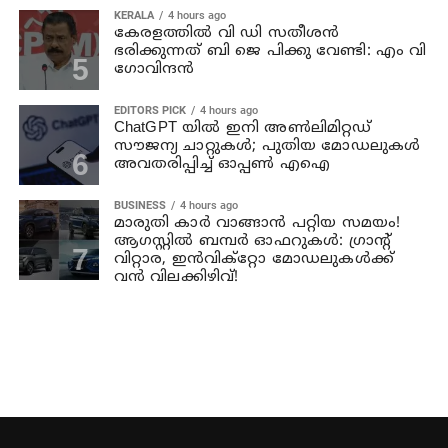
KERALA
4 hours ago
കേരളത്തില്‍ വി ഡി സതീശന്‍
ഭരിക്കുന്നത് ബി ജെ പിക്കു വേണ്ടി: എം വി
ഗോവിന്ദന്‍
EDITORS PICK
4 hours ago
ChatGPT യിൽ ഇനി അൺലിമിറ്റഡ്
സൗജന്യ ചാറ്റുകൾ; പുതിയ മോഡലുകൾ
അവതരിപ്പിച്ച് ഓപ്പൺ എഐ
BUSINESS
4 hours ago
മാരുതി കാർ വാങ്ങാൻ പറ്റിയ സമയം!
ആഗസ്റ്റിൽ ബമ്പർ ഓഫറുകൾ: ഗ്രാന്റ്
വിറ്റാര, ഇൻവിക്റ്റോ മോഡലുകൾക്ക്
വൻ വിലക്കിഴിവ്!