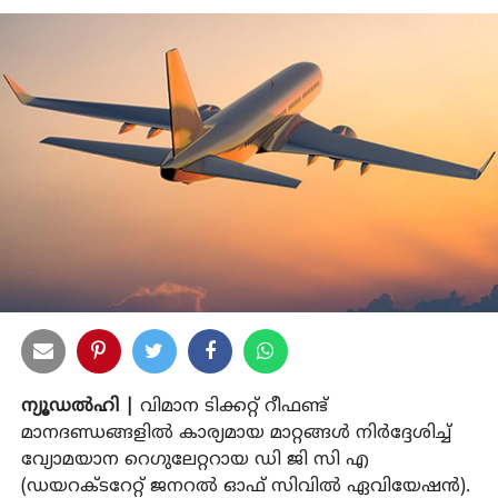
ന്യൂഡൽഹി |
വിമാന ടിക്കറ്റ് റീഫണ്ട്
മാനദണ്ഡങ്ങളിൽ കാര്യമായ മാറ്റങ്ങൾ നിർദ്ദേശിച്ച്
വ്യോമയാന റെഗുലേറ്ററായ ഡി ജി സി എ
(ഡയറക്ടറേറ്റ് ജനറൽ ഓഫ് സിവിൽ ഏവിയേഷൻ).