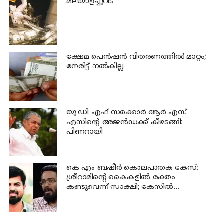
മലയാളച്ചുവട്
ക്ഷേമ പെന്‍ഷന്‍ വിതരണത്തില്‍ മാറ്റം;
നേരിട്ട് നല്‍കില്ല
യു ഡി എഫ് സര്‍ക്കാര്‍ ആര്‍ എസ്
എസിന്റെ അജന്‍ഡക്ക്‌ കീഴടങ്ങി:
പിണറായി
കെ എം ബഷീര്‍ കൊലപാതക കേസ്:
ശ്രീറാമിന്റെ കൈകളില്‍ രക്തം
കണ്ടുവെന്ന് സാക്ഷി; കേസില്‍
നിര്‍ണായക മൊഴി