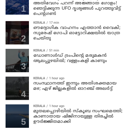
അതിവേഗം പറന്ന് അജ്ഞാത ഗോളം!
ഞെട്ടിക്കുന്ന UFO ദൃശ്യങ്ങൾ പുറത്തുവിട്ട്
പെന്റഗൺ
KERALA
17 min
ഔദ്യോഗിക വാഹനം എത്താന്‍ വൈകി;
സുരേഷ് ഗോപി ഓട്ടോറിക്ഷയില്‍ യാത്ര
ചെയ്തു
KERALA
51 min
ഡോണാള്‍ഡ് ട്രംപിന്റെ മരുമകന്‍
ആലപ്പുഴയിൽ; വള്ളംകളി കാണും
KERALA
1 hour ago
സംസ്ഥാനത്ത് ഇന്നും അതിശക്തമായ
മഴ; ഏഴ് ജില്ലകളില്‍ ഓറഞ്ച് അലര്‍ട്ട്
KERALA
1 hour ago
മുതലപ്പൊഴിയില്‍ സ്‌കൂബ സംഘമെത്തി;
കാണാതായ ഷിജിനായുള്ള തിരച്ചില്‍
ഊര്‍ജ്ജിതമാക്കി