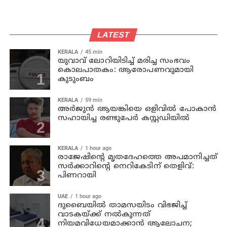
LATEST
KERALA
45 min
യുവാവ് ലോറിയിടിച്ച് മരിച്ച സംഭവം
കൊലപാതകം: ആരോപണവുമായി
കുടുംബം
KERALA
59 min
അര്‍ജുന്‍ ആയങ്കിയെ ഒളിവില്‍ പോകാന്‍
സഹായിച്ച രണ്ടുപേര്‍ കസ്റ്റഡിയില്‍
KERALA
1 hour ago
രാജേഷിന്റെ മൃതദേഹത്തെ അപമാനിച്ചത്
സര്‍ക്കാറിന്റെ നെറികേടിന് തെളിവ്:
പിണറായി
UAE
1 hour ago
ദുബൈയിൽ താമസയിടം വിഭജിച്ച്
വാടകയ്ക്ക് നൽകുന്നത്
നിയമവിധേയമാക്കാൻ ആലോചന;