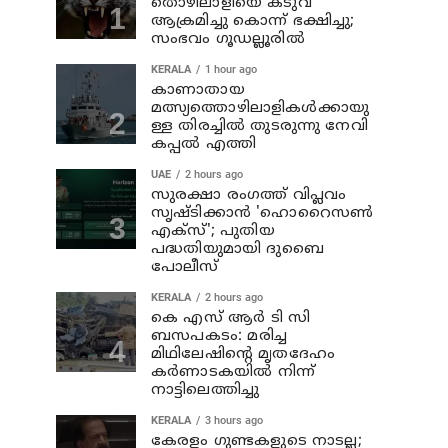
തൊഴിലാളിയെ കടുവ
ആക്രമിച്ചു കൊന്ന് ഭക്ഷിച്ചു;
സംഭവം ഗൂഡല്ലൂരില്‍
KERALA
1 hour ago
കാണാതായ
മത്സ്യത്തൊഴിലാളികള്‍ക്കായു
ള്ള തിരച്ചില്‍ തുടരുന്നു നേവി
കപ്പല്‍ എത്തി
UAE
2 hours ago
സുരക്ഷാ രംഗത്ത് വിപ്ലവം
സൃഷ്ടിക്കാന്‍ 'ഹൊറൈസണ്‍
എക്‌സ്'; പുതിയ
പദ്ധതിയുമായി ദുബൈ
പോലീസ്
KERALA
2 hours ago
കെ എസ് ആര്‍ ടി സി
ബസപകടം: മരിച്ച
മിഥിലേഷിന്റെ മൃതദേഹം
കര്‍ണാടകയില്‍ നിന്ന്
നാട്ടിലെത്തിച്ചു
KERALA
3 hours ago
കേരളം ഗുണ്ടകളുടെ നാടല്ല;