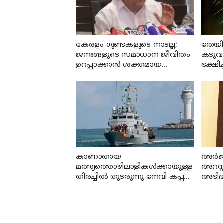
കേരളം ഗുണ്ടകളുടെ നാടല്ല;
തേയി
ജനങ്ങളുടെ സമാധാന ജീവിതം
കടുവ 
ഉറപ്പാക്കാന്‍ ശക്തമായ
ഭക്ഷിച
നടപടിയുണ്ടാകും: ചെന്നിത്തല
കാണാതായ
അര്‍ജ
മത്സ്യത്തൊഴിലാളികള്‍ക്കായുള്ള
അറസ്റ
തിരച്ചില്‍ തുടരുന്നു നേവി കപ്പല്‍
അഭിഭാ
എത്തി
നിന്ന്