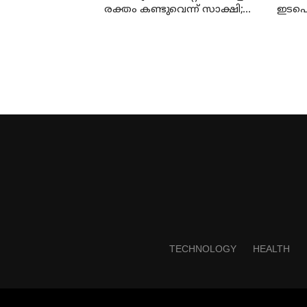
രക്തം കണ്ടുവെന്ന് സാക്ഷി;
ഇടപെട
കേസില്‍ നിര്‍ണായക മൊഴി
സര്‍ക
വൈ 
TECHNOLOGY
HEALTH