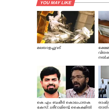
YOU MAY LIKE
മലയാളച്ചുവട്
ക്ഷേമ
വിതരണത
നല്‍കി
കെ എം ബഷീര്‍ കൊലപാതക
രാഷ്ട
കേസ്: ശ്രീറാമിന്റെ കൈകളില്‍
താത്