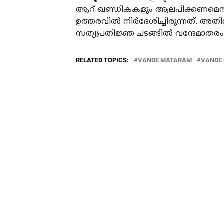
ആറ് ഖണ്ഡികകളും ആലപിക്കണമെന്നായിരു
ഉത്തരവില്‍ നിര്‍ദേശിച്ചിരുന്നത്. അതിന
സത്യപ്രതിജ്ഞ ചടങ്ങില്‍ വന്ദേമാതര
RELATED TOPICS:
VANDE MATARAM
VANDE