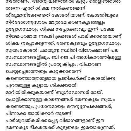
നടത്തണം. അന്വേഷണത്തില്‍ കുറ്റം തെളിഞ്ഞാല്‍
തന്നെ എന്ത് ശിക്ഷ നല്‍കണമെന്ന്
തീരുമാനിക്കേണ്ടത് കോടതിയാണ്. കോടതിയുടെ
നിര്‍ദേശാനുസാരം മാത്രമേ ഭരണകൂടങ്ങളും
ഉദ്യോഗസ്ഥരും ശിക്ഷ നടപ്പാക്കാവൂ. ഇന്ന് പക്ഷേ
നിയമപരമായ നടപടി ക്രമങ്ങള്‍ പാലിക്കാതെയാണ്
ശിക്ഷ നടപ്പാക്കുന്നത്. ഭരണകൂടവും ഉദ്യോഗസ്ഥരും
സ്വയംകോടതി ചമയുന്ന സ്ഥിതി വിശേഷമാണ് പല
സംസ്ഥാനങ്ങളിലും. ബി ജെ പി അധികാരത്തിലുള്ള
സംസ്ഥാനങ്ങളില്‍ പ്രത്യേകിച്ചും. വിചാരണ
ചെയ്യപ്പെടാത്തതും കുറ്റക്കാരെന്ന്
കണ്ടെത്താത്തതുമായ പ്രതികള്‍ക്ക് കോടതിക്കു
പുറത്തുള്ള കൂട്ടായ ശിക്ഷയായി
മാറിയിരിക്കുകയാണ് ‘ബുള്‍ഡോസര്‍ രാജ്’.
പൊളിക്കാനുള്ള കാരണങ്ങള്‍ ഭരണകൂടം സ്വയം
കണ്ടെത്തും. പ്രധാനമായും മതന്യൂനപക്ഷങ്ങള്‍,
പിന്നാക്ക ജാതിക്കാര്‍ തുടങ്ങി
പാര്‍ശ്വവത്കരിക്കപ്പെട്ട വിഭാഗങ്ങളാണ് ഈ
ഭരണകൂട ഭീകരതക്ക് കൂടുതലും ഇരയാകുന്നത്.