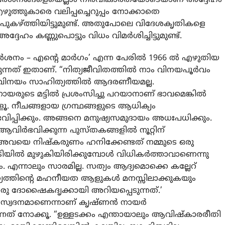
ുത്തുകാരെ വലിപ്പച്ചെറുപ്പം നോക്കാതെ
പുകഴ്ത്തിയിട്ടുമുണ്ട്. അതുപോലെ വിദേശകൃതികളെ
േഹം കണ്ണുപൊട്ടും വിധം വിമർശിച്ചിട്ടുമുണ്ട്.
ിമർശനം – എന്റെ മാർഗം’ എന്ന പേരിൽ 1966 ൽ എഴുതിയ
ന്നത് ഇതാണ്. “നിത്യജീവിതത്തിൽ നാം വിനയപൂർവം
 വിനയം സാഹിത്യത്തിൽ ആദരണീയമല്ല.
ായരുടെ മട്ടിൽ പ്രശംസിച്ചു പറയാനാണ് ഭാവമെങ്കിൽ
. നീചങ്ങളായ ഗ്രന്ഥങ്ങളുടെ ആധിക്യം
ിപ്പിക്കും. അങ്ങനെ മനുഷ്യസമുദായം അധഃപധിക്കും.
 ആവിർഭവിക്കുന്ന പുസ്തകങ്ങളിൽ നൂറ്റിന്
 അവയെ നിഷ്കരുണം ഹനിക്കേണ്ടത് നമ്മുടെ ഒരു
ൽ മുഴുകിയിരിക്കുമ്പോൾ വിധികർത്താവാണെന്നു
 എന്നാലും സാരമില്ല. സത്യം ആദ്യമൊക്കെ കല്ലേറ്
ത്യത്തിന്റെ മഹനീയത ആളുകൾ മനസ്സിലാക്കുകയും
ു ദോഷൈകദൃക്കായി അറിയപ്പെടുന്നത്.’
 ആസ്വദനമാണെന്നാണ് കൃഷ്ണൻ നായർ
ുന്നത് നോക്കൂ. “ഉള്ളടക്കം എന്തായാലും ആവിഷ്കാരരീതി