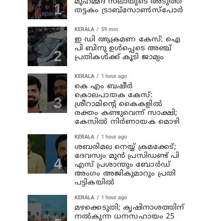
മുഹമ്മദ് സലായുടെ അടുത്ത
തട്ടകം ട്രാബ്സോണ്‍സ്പോര്‍
KERALA
59 min
ഇ ഡി ആക്രമണ കേസ്: ഐ
പി ബിനു ഉള്‍പ്പെടെ അഞ്ച്
പ്രതികള്‍ക്ക് കൂടി ജാമ്യം
KERALA
1 hour ago
കെ എം ബഷീര്‍
കൊലപാതക കേസ്:
ശ്രീറാമിന്റെ കൈകളില്‍
രക്തം കണ്ടുവെന്ന് സാക്ഷി;
കേസില്‍ നിര്‍ണായക മൊഴി
KERALA
1 hour ago
ശബരിമല നെയ്യ് ക്രമക്കേട്;
ദേവസ്വം മുന്‍ പ്രസിഡണ്ട് പി
എസ് പ്രശാന്തും ബോര്‍ഡ്
അംഗം അജികുമാറും പ്രതി
പട്ടികയിൽ
KERALA
1 hour ago
മഴക്കെടുതി; കൃഷിനാശത്തിന്
നല്‍കുന്ന ധനസഹായം 25