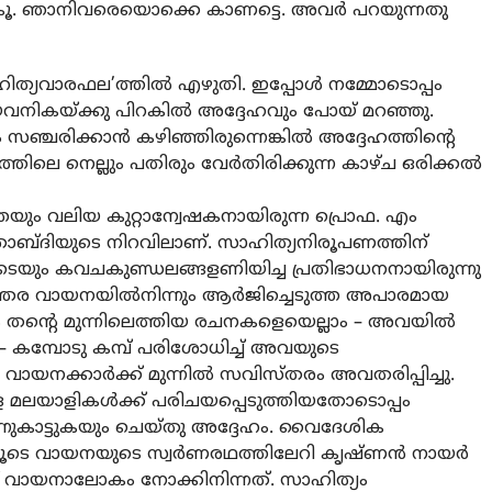
ോകൂ. ഞാനിവരെയൊക്കെ കാണട്ടെ. അവർ പറയുന്നതു
ത്യവാരഫല’ത്തിൽ എഴുതി. ഇപ്പോൾ നമ്മോടൊപ്പം
 യവനികയ്ക്കു പിറകിൽ അദ്ദേഹവും പോയ് മറഞ്ഞു.
ഞ്ചരിക്കാൻ കഴിഞ്ഞിരുന്നെങ്കിൽ അദ്ദേഹത്തിന്റെ
ലെ നെല്ലും പതിരും വേർതിരിക്കുന്ന കാഴ്ച ഒരിക്കൽ
യും വലിയ കുറ്റാന്വേഷകനായിരുന്ന പ്രൊഫ. എം
ാബ്‌ദിയുടെ നിറവിലാണ്. സാഹിത്യനിരൂപണത്തിന്
ടെയും കവചകുണ്ഡലങ്ങളണിയിച്ച പ്രതിഭാധനനായിരുന്നു
ന്തര വായനയിൽനിന്നും ആർജിച്ചെടുത്ത അപാരമായ
തന്റെ മുന്നിലെത്തിയ രചനകളെയെല്ലാം – അവയിൽ
 – കമ്പോടു കമ്പ് പരിശോധിച്ച് അവയുടെ
ായനക്കാർക്ക് മുന്നിൽ സവിസ്തരം അവതരിപ്പിച്ചു.
 മലയാളികൾക്ക് പരിചയപ്പെടുത്തിയതോടൊപ്പം
നുകാട്ടുകയും ചെയ്തു അദ്ദേഹം. വൈദേശിക
ിലൂടെ വായനയുടെ സ്വർണരഥത്തിലേറി കൃഷ്ണൻ നായർ
 വായനാലോകം നോക്കിനിന്നത്. സാഹിത്യം