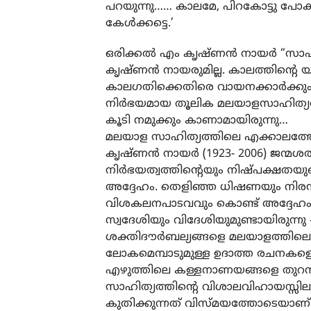
പറയുന്നു…… കാലമേ, പിറകോട്ടു പ
കേൾക്കട്ടെ.’
ഒരിക്കൽ എം കൃഷ്ണൻ നായർ “സാഹി
കൃഷ്ണൻ നായരുമില്ല. കാലത്തിന്റെ
കാലഗതിക്കെതിരെ വായനക്കാർക്കും സ
നിർഭയമായ തൂലിക മലയാളസാഹിത്യത്തി
കൂടി നമുക്കും കാണാമായിരുന്നു…
മലയാള സാഹിത്യത്തിലെ എക്കാലത്തേ
കൃഷ്ണൻ നായർ (1923- 2006) ജന്മശത
നിർഭയത്വത്തിന്റെയും നിഷ്പക്ഷതയു
അദ്ദേഹം. തെളിഞ്ഞ ധിഷണയും നിര
വിശകലനപാടവവും കൊണ്ട് അദ്ദേഹം 
സ്വദേശിയും വിദേശിയുമുണ്ടായിരുന്നു
ശക്തിദൗർബല്യങ്ങളെ മലയാളത്തിലെ വ
ലോകമെമ്പാടുമുള്ള ഉദാത്ത രചനകളെ
എഴുത്തിലെ കള്ളനാണയങ്ങളെ തുറന്
സാഹിത്യത്തിന്റെ വിശാലവിഹായസ്സ
കുതിക്കുന്നത് വിസ്മയത്തോടെയാണ്