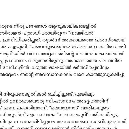
യരുടെ നിരൂപണങ്ങൾ ആനുകാലികങ്ങളിൽ
 കുഞ്ഞിരാമൻ പത്രാധിപരായിരുന്ന “നവജീവൻ’
ം പ്രസിദ്ധീകരിച്ചത്. തുടർന്ന് അക്കാലത്തെ പ്രശസ്തമായ
തരം എഴുതി. “ചങ്ങമ്പുഴക്കു ശേഷം മലയാള കവിത ഒരടി
ൽ “കൗമുദി’യിൽ വന്ന അദ്ദേഹത്തിന്റെ ലേഖനം അക്കാലത്ത്
ച പ്രകമ്പനം വലുതായിരുന്നു. അക്കാലത്തെ പല വലിയ
േദികളിൽ കടുത്ത ഭാഷയിൽ ഭർത്സിച്ചെങ്കിലും
 അദ്ദേഹം തന്റെ അവസാനകാലം വരെ കാത്തുസൂക്ഷിച്ചു
രൂപണകൃതികൾ രചിച്ചിട്ടുണ്ട്. എങ്കിലും
സിൽ ഉന്നതമായൊരു സിംഹാസനം അദ്ദേഹത്തിന്
’ എന്ന പംക്തിയാണ്. “മലയാളനാട്’ വാരികയുടെ
ട്ടത്. തുടർന്ന് ഏറെക്കാലം “കലാകൗമുദി’ വരികയിലും,
കയിലും സ്ഥാനം പിടിച്ച ഈ അസാധാരണ സാഹിത്യപംക്തി
്ചത്. കൗമുദി ബാലകൃഷ്ണൻ നിർദേശിച്ച ഈ പേര്