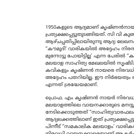
1950കളുടെ ആദ്യമാണ് കൃഷ്ണൻനാ
പ്രത്യക്ഷപ്പെട്ടുതുടങ്ങിയത്. സി വി
ആഴ്ചപ്പതിപ്പിലായിരുന്നു ആദ്യ ലേഖന
“കൗമുദി’ വാരികയിൽ അദ്ദേഹം നിരന്
മുന്നോട്ടു പോയിട്ടില്ല’ എന്ന പേരി
മലയാള സാഹിത്യ മേഖലയിൽ സൃഷ്ടിച്
കവികളും കൃഷ്ണൻ നായരെ നിരവധി വ
അദ്ദേഹം പതറിയില്ല. ഈ നിർഭയത്വം
എന്നത് ശ്രദ്ധേയമാണ്.
പ്രൊഫ. എം കൃഷ്ണൻ നായർ നിരവധി നി
മലയാളത്തിലെ വായനക്കാരുടെ മനസ്
നേടിക്കൊടുത്തത് “സാഹിത്യവാരഫലം
ആദ്യലക്കത്തിലാണ് ഇത് പ്രത്യക്ഷപ്പെ
പിന്നീട് “സമകാലിക മലയാളം’ വാരി
നിരവധി വായനക്കാരെയാണ് ആകർഷിച