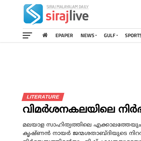
EPAPER
NEWS
GULF
SPORT
LITERATURE
വിമർശനകലയിലെ നിർഭയ 
മലയാള സാഹിത്യത്തിലെ എക്കാലത്തേയും 
കൃഷ്ണൻ നായർ ജന്മശതാബ്‌ദിയുടെ നിറവ