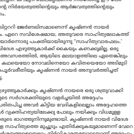
റെ നിർഭയത്വത്തിന്റെയും ആർജവത്വത്തിന്റെയും
രം.
ലിറ്റററി ജേർണലിസമാണെന്ന് കൃഷ്ണൻ നായർ
ങ്കിലും. ഏറെ സവിശേഷമായ, അതുവരെ സാഹിത്യലോകത്ത്
മയാർന്നൊരു പംക്തിയായിരുന്നു “സാഹിത്യവാരഫലം.’
ിദേശ എഴുത്തുകാർക്ക് കൈയും കണക്കുമില്ല. ഒരു
ന അവസരത്തിൽ, ആയിടെ മലയാളത്തിലെ ഏതെങ്കിലും
ട്ട ഒരു കഥയെയോ നോവലിനെയോ കവിതയെയോ അടിമുടി
ന ഒരപൂർവരീതിയും കൃഷ്ണൻ നായർ അനുവർത്തിച്ചത്
.
ത്തുകാർക്കും കൃഷ്ണൻ നായരെ ഒരു ശത്രുവാക്കി
്ങളുടെ സർഗശക്തിയുടെ വളർച്ചയിൽ അദ്ദേഹം
 പരിതപിച്ച അവർ കിട്ടിയ വേദികളിലെല്ലാം അദ്ദേഹത്തെ
പോൾ വ്യക്തിഹത്യയിലേക്കു പോലും നയിക്കും വിധമുള്ള
രുടെ ഭാഗത്തുനിന്നുമുണ്ടായി. കൃഷ്ണൻ നായർ വിദേശ
 സാഹിത്യത്തെ മുച്ചൂടും എതിർക്കുകയുമാണെന്ന് വേറെ
 വിമർശനങ്ങളെയെല്ലാം നിർവികാരതയോടെയാണ് അദ്ദേഹം