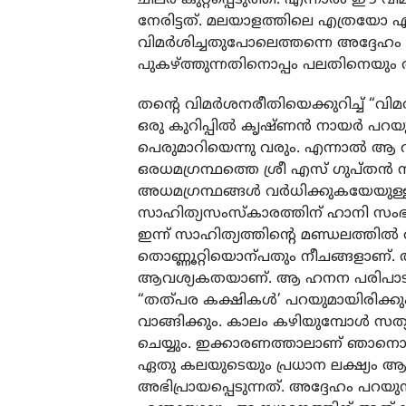
നേരിട്ടത്. മലയാളത്തിലെ എത്രയോ എഴ
വിമർശിച്ചതുപോലെത്തന്നെ അദ്ദേഹം 
പുകഴ്ത്തുന്നതിനൊപ്പം പലതിനെയും അദ്ദ
തന്റെ വിമർശനരീതിയെക്കുറിച്ച് “വ
ഒരു കുറിപ്പിൽ കൃഷ്ണൻ നായർ പറയു
പെരുമാറിയെന്നു വരും. എന്നാൽ ആ
ഒരധമഗ്രന്ഥത്തെ ശ്രീ എസ് ഗുപ്തൻ ന
അധമഗ്രന്ഥങ്ങൾ വർധിക്കുകയേയുള്ളൂ
സാഹിത്യസംസ്കാരത്തിന് ഹാനി സംഭവ
ഇന്ന് സാഹിത്യത്തിന്റെ മണ്ഡലത്തിൽ
തൊണ്ണൂറ്റിയൊന്പതും നീചങ്ങളാണ്.
ആവശ്യകതയാണ്. ആ ഹനന പരിപാടിയി
“തത്പര കക്ഷികൾ’ പറയുമായിരിക്കും.
വാങ്ങിക്കും. കാലം കഴിയുമ്പോൾ സ
ചെയ്യും. ഇക്കാരണത്താലാണ് ഞാനൊര
ഏതു കലയുടെയും പ്രധാന ലക്ഷ്യം
അഭിപ്രായപ്പെടുന്നത്. അദ്ദേഹം പറയ