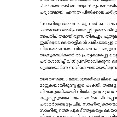
പിൽക്കാലത്ത് മലയാള നിരൂപണത്തിന്
പര്യായമായി എന്നത് പിൽക്കാല ചരിത്
“സാഹിത്യവാരഫലം’ എന്നത് കേവലം 
പലതവണ അഭിപ്രായപ്പെട്ടിട്ടുണ്ടെ
അപരിചിതമായിരുന്ന, തികച്ചും പുതു
ഇതിലൂടെ മലയാളികൾ പരിചയപ്പെട്ട വ
വിദേശരചനയെ വിശകലനം ചെയ്യുന്
ആനുകാലികത്തിൽ പ്രത്യക്ഷപ്പെ
പരിശോധിച്ച് വിധിപ്രസ്താവിക്കുന്
പുതുമയാർന്ന സവിശേഷതയായിരുന്നു
അതേസമയം മലയാളത്തിലെ മിക്ക എഴു
മാറ്റുകയായിരുന്നു ഈ പംക്തി. തങ
വിലങ്ങുതടിയായി നിൽക്കുന്നു എന്നു
കുറ്റപ്പെടുത്തുകയും ചെയ്തു. ചിലപ്
പരാമർശങ്ങളും ചില സാഹിത്യകാരന്മാ
സാഹിത്യത്തെ പുകഴ്ത്തുകയും മലയാള
ചിലർ കുറ്റപ്പെടുത്തി. എന്നാൽ ഈ