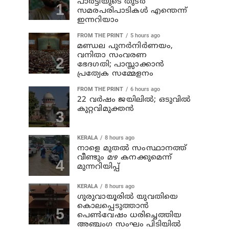
പാര്‍ട്ടിയുടെ തുടര്‍
സമരപരിപാടികള്‍ എന്തെന്ന്
ഇന്നറിയാം
FROM THE PRINT
5 hours ago
മണ്ഡല പുനർനിർണയം,
വനിതാ സംവരണ
ഭേദഗതി; പാസ്സാക്കാൻ
പ്രത്യേക സമ്മേളനം
FROM THE PRINT
6 hours ago
22 വർഷം ജയിലിൽ; ഒടുവിൽ
കുറ്റവിമുക്തൻ
KERALA
8 hours ago
നാളെ മുതല്‍ സംസ്ഥാനത്ത്
വീണ്ടും മഴ കനക്കുമെന്ന്
മുന്നറിയിപ്പ്
KERALA
8 hours ago
ഗുരുവായൂരില്‍ യുവതിയെ
കൊലപ്പെടുത്താന്‍
പെണ്‍വേഷം ധരിച്ചെത്തിയ
അഞ്ചംഗ സംഘം പിടിയില്‍