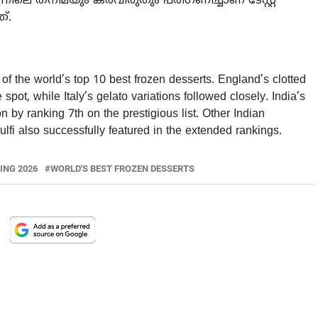
്നിലെ തനിമയും കരവിരുതും പരിഗണിച്ചാണ് ടേസ്റ്റ്
്.
 of the world’s top 10 best frozen desserts. England’s clotted
ot, while Italy’s gelato variations followed closely. India’s
on by ranking 7th on the prestigious list. Other Indian
ulfi also successfully featured in the extended rankings.
ING 2026
WORLD'S BEST FROZEN DESSERTS