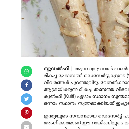
ന്യൂഡൽഹി |
ആഗോള ട്രാവൽ ഓൺലൈൻ 
മികച്ച ഫ്രോസൺ ഡെസേർട്ടുകളുടെ (Worl
വിവരങ്ങൾ പുറത്തുവിട്ടു. വേനൽക്ക
ആശ്രയിക്കുന്ന മികച്ച തണുത്ത വിഭ
കുൽഫി (Kulfi) ഏഴാം സ്ഥാനം സ്വന്
ഒന്നാം സ്ഥാനം സ്വന്തമാക്കിയത് ഇംഗ്ല
ഇന്ത്യയുടെ സമ്പന്നമായ ഡെസേർട്ട് പ
അംഗീകാരമാണ് ഈ റാങ്കിങ്ങിലൂടെ ലഭി