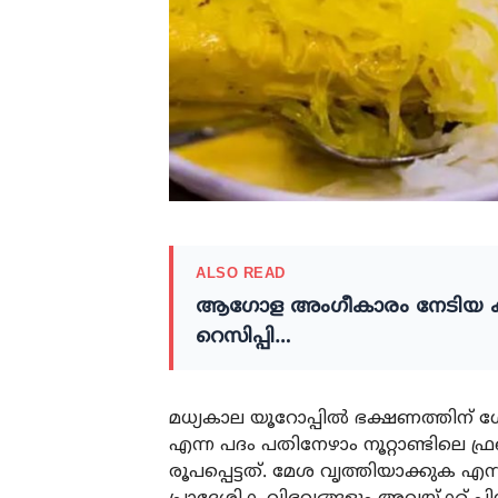
ALSO READ
ആഗോള അംഗീകാരം നേടിയ കുൽ
റെസിപ്പി…
മധ്യകാല യൂറോപ്പിൽ ഭക്ഷണത്തിന് ശ
എന്ന പദം പതിനേഴാം നൂറ്റാണ്ടിലെ ഫ
രൂപപ്പെട്ടത്. മേശ വൃത്തിയാക്കുക എ