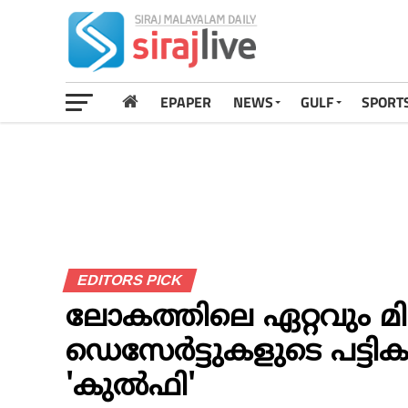
EPAPER
NEWS
GULF
SPORT
EDITORS PICK
ലോകത്തിലെ ഏറ്റവും മ
ഡെസേർട്ടുകളുടെ പട്ടികയ
'കുൽഫി'