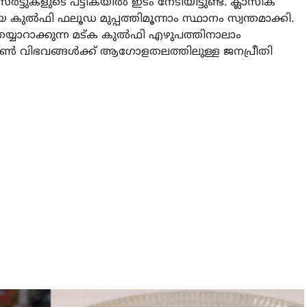
ുകളുടെ പട്ടികയിൽ ഇടം നേടിയിട്ടുണ്ട്. ക്ലാസിക്
കുൽഫി ഫലൂഡ മുപ്പത്തിമൂന്നാം സ്ഥാനം സ്വന്തമാക്കി.
്യാറാക്കുന്ന മട്ക കുൽഫി എഴുപത്തിനാലാം
രോസൺ വിഭവങ്ങൾക്ക് ആഗോളതലത്തിലുള്ള ജനപ്രീതി