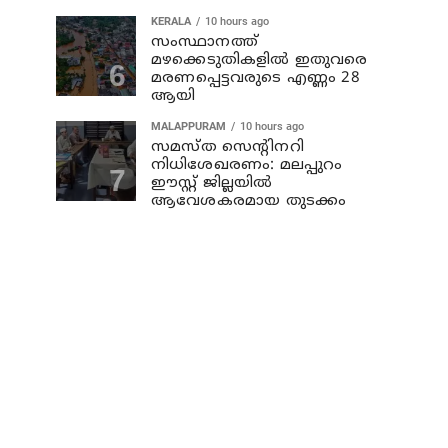
KERALA
10 hours ago
സംസ്ഥാനത്ത്
മഴക്കെടുതികളില്‍ ഇതുവരെ
മരണപ്പെട്ടവരുടെ എണ്ണം 28
ആയി
MALAPPURAM
10 hours ago
സമസ്ത സെന്റിനറി
നിധിശേഖരണം: മലപ്പുറം
ഈസ്റ്റ് ജില്ലയിൽ
ആവേശകരമായ തുടക്കം