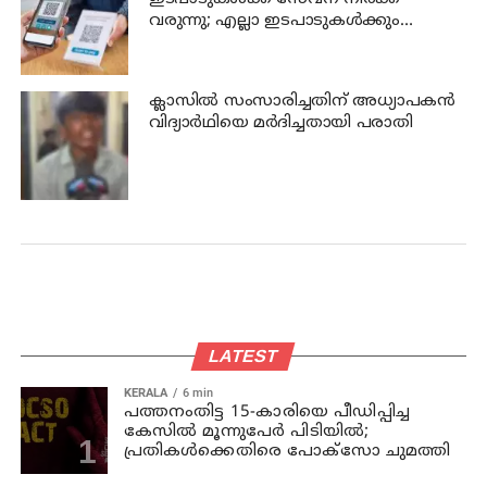
വരുന്നു; എല്ലാ ഇടപാടുകൾക്കും
ബാധകമാകില്ല; അറിയേണ്ടതെല്ലാം!
ക്ലാസില്‍ സംസാരിച്ചതിന് അധ്യാപകന്‍
വിദ്യാര്‍ഥിയെ മര്‍ദിച്ചതായി പരാതി
LATEST
KERALA
6 min
പത്തനംതിട്ട 15-കാരിയെ പീഡിപ്പിച്ച
കേസിൽ മൂന്നുപേർ പിടിയിൽ;
പ്രതികൾക്കെതിരെ പോക്സോ ചുമത്തി