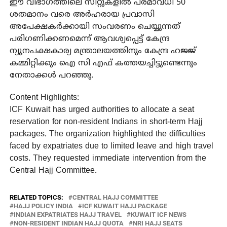
ഈ വിഭാഗത്തിലെ സീറ്റുകളില്‍ പരമാവധി 50
ശതമാനം വരെ അര്‍ഹരായ പ്രവാസി
അപേക്ഷകര്‍ക്കായി സംവരണം ചെയ്യുന്നത്
പരിഗണിക്കണമെന്ന് ആവശ്യപ്പെട്ട് കേന്ദ്ര
ന്യൂനപക്ഷകാര്യ മന്ത്രാലയത്തിനും കേന്ദ്ര ഹജ്ജ്
കമ്മിറ്റിക്കും ഐ സി എഫ് കത്തയച്ചിട്ടുണ്ടെന്നും
നേതാക്കള്‍ പറഞ്ഞു.
Content Highlights:
ICF Kuwait has urged authorities to allocate a seat
reservation for non-resident Indians in short-term Hajj
packages. The organization highlighted the difficulties
faced by expatriates due to limited leave and high travel
costs. They requested immediate intervention from the
Central Hajj Committee.
RELATED TOPICS:
CENTRAL HAJJ COMMITTEE
HAJJ POLICY INDIA
ICF KUWAIT HAJJ PACKAGE
INDIAN EXPATRIATES HAJJ TRAVEL
KUWAIT ICF NEWS
NON-RESIDENT INDIAN HAJJ QUOTA
NRI HAJJ SEATS