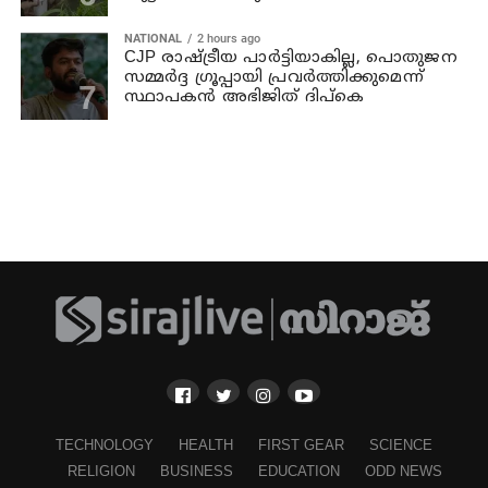
NATIONAL
2 hours ago
CJP രാഷ്ട്രീയ പാര്‍ട്ടിയാകില്ല, പൊതുജന
സമ്മർദ്ദ ഗ്രൂപ്പായി പ്രവർത്തിക്കുമെന്ന്
സ്ഥാപകൻ അഭിജിത് ദിപ്കെ
TECHNOLOGY
HEALTH
FIRST GEAR
SCIENCE
RELIGION
BUSINESS
EDUCATION
ODD NEWS