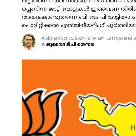
ഖട്ടാറിനെ നീക്കി നായബ് സിംഗ് സൈനിയെ
ഒപ്പംനിന്ന ജാട്ട് വോട്ടുകൾ ഇത്തവണ തിരി
അതുകൊണ്ടുതന്നെ ബി ജെ പി ജാട്ടിതര വ
പൊളിറ്റിക്കൽ എൻജിനീയറിംഗ് പൂർത്തിയാ
Published
Oct 05, 2024 12:44 am
|
Last Updated
O
By
ജുനൈദ് ടി പി തെന്നല