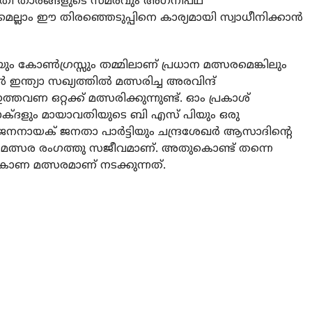
ുസ്തി താരങ്ങളുടെ സമരവും അഗ്‌നിപഥ്
മെല്ലാം ഈ തിരഞ്ഞെടുപ്പിനെ കാര്യമായി സ്വാധീനിക്കാൻ
ും കോൺഗ്രസ്സും തമ്മിലാണ് പ്രധാന മത്സരമെങ്കിലും
ന്ത്യാ സഖ്യത്തിൽ മത്സരിച്ച അരവിന്ദ്
്തവണ ഒറ്റക്ക് മത്സരിക്കുന്നുണ്ട്. ഓം പ്രകാശ്
്ദളും മായാവതിയുടെ ബി എസ് പിയും ഒരു
െ ജനനായക് ജനതാ പാർട്ടിയും ചന്ദ്രശേഖർ ആസാദിന്റെ
യും മത്സര രംഗത്തു സജീവമാണ്. അതുകൊണ്ട് തന്നെ
കോണ മത്സരമാണ് നടക്കുന്നത്.