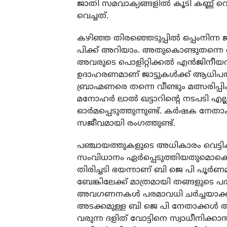
ജാതി സമവാക്യങ്ങളിൽ കൂടി കണ്ണ് വ
വെച്ചത്.
കഴിഞ്ഞ തിരഞ്ഞെടുപ്പിൽ ഒപ്പംനിന്ന 
പിക്ക് അറിയാം. അതുകൊണ്ടുതന്നെ ബി
അവരുടെ പൊളിറ്റിക്കൽ എൻജിനീയറിം
ഉദാഹരണമാണ് ജാട്ടുകൾക്ക് ആധിപത
ബ്രാഹ്മണരെ തന്നെ വീണ്ടും മത്സരിപ
മനോഹർ ലാൽ ഖട്ടാറിന്റെ നടപടി എല്
ഓർമപ്പെടുത്തുന്നുണ്ട്. കർഷക നേത
സജീവമായി രംഗത്തുണ്ട്.
പഞ്ചായത്തുകളുടെ അധികാരം വെട്ടിക
സംവിധാനം ഏർപ്പെടുത്തിയതുമൊക്കെ
തിരിച്ചടി ഭയന്നാണ് ബി ജെ പി പൂർണമാ
ബേങ്കിലേക്ക് മാത്രമായി തങ്ങളുടെ പ
അവഗണനകൾ പരമാവധി ചർച്ചയാക്കാന
അടക്കമുള്ള ബി ജെ പി നേതാക്കൾ അ
വരുന്ന ദളിത് വോട്ടിനെ സ്വാധീനിക്