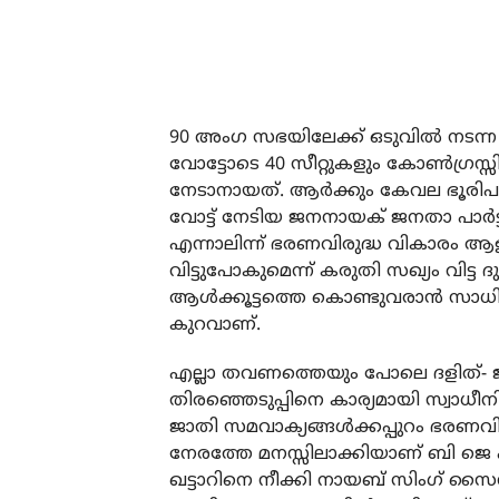
90 അംഗ സഭയിലേക്ക് ഒടുവിൽ നടന്ന (
വോട്ടോടെ 40 സീറ്റുകളും കോൺഗ്രസ്സി
നേടാനായത്. ആർക്കും കേവല ഭൂരിപ
വോട്ട് നേടിയ ജനനായക് ജനതാ പാർട്ട
എന്നാലിന്ന് ഭരണവിരുദ്ധ വികാരം ആള
വിട്ടുപോകുമെന്ന് കരുതി സഖ്യം വിട്ട 
ആൾക്കൂട്ടത്തെ കൊണ്ടുവരാൻ സാധിച്ചി
കുറവാണ്.
എല്ലാ തവണത്തെയും പോലെ ദളിത്- ജ
തിരഞ്ഞെടുപ്പിനെ കാര്യമായി സ്വ
ജാതി സമവാക്യങ്ങൾക്കപ്പുറം ഭരണവിരു
നേരത്തേ മനസ്സിലാക്കിയാണ് ബി ജെ 
ഖട്ടാറിനെ നീക്കി നായബ് സിംഗ് സൈനിയ