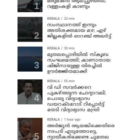
മരുമകന്‍ ആലപ്പുഴയിൽ;
വള്ളംകളി കാണും
KERALA
22 min
സംസ്ഥാനത്ത് ഇന്നും
അതിശക്തമായ മഴ; ഏഴ്
ജില്ലകളില്‍ ഓറഞ്ച് അലര്‍ട്ട്
KERALA
32 min
മുതലപ്പൊഴിയില്‍ സ്‌കൂബ
സംഘമെത്തി; കാണാതായ
ഷിജിനായുള്ള തിരച്ചില്‍
ഊര്‍ജ്ജിതമാക്കി
KERALA
55 min
വി ഡി സവര്‍ക്കറെ
പുകഴ്ത്തുന്ന ചോദ്യാവലി;
പൊതു വിദ്യാഭ്യാസ
ഡയറക്ടറോട് റിപ്പോര്‍ട്ട്
തേടി വിദ്യാഭ്യാസ മന്ത്രി
KERALA
1 hour ago
അര്‍ജുന്‍ ആയങ്കിക്കെതിരെ
നടപടി എടുത്തോട്ടെ,
ന്യായീകരിക്കേണ്ട ചുമതല