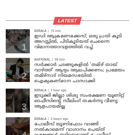
LATEST
KERALA
15 min
ഇഡി ആക്രമണക്കേസ്; ഒരു പ്രതി കൂടി
അറസ്റ്റില്‍, പിടികൂടിയത് ചെന്നൈ
വിമാനത്താവളത്തില്‍ വച്ച്
NATIONAL
58 min
സര്‍ക്കാര്‍ ചടങ്ങുകളില്‍ 'തമിഴ് തായ്
വാഴ്ത്ത്' ആദ്യം ആലപിക്കണം; പ്രമേയം
തമിഴ്നാട് നിയമസഭയില്‍
ഐക്യകണ്‌ഠേന പാസാക്കി
KERALA
1 hour ago
ഇടുക്കി ജില്ലാ ശിശു സംരക്ഷണ യൂണിറ്റ്
ഓഫീസിന്റെ സീലിംഗ് തകര്‍ന്നു വീണു;
ആളപായമില്ല
KERALA
2 hours ago
പോലീസ് യൂണിഫോം വാങ്ങി
നല്‍കാമെന്ന് വാഗ്ദാനം ചെയ്ത്