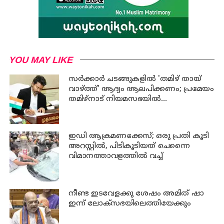
YOU MAY LIKE
സര്‍ക്കാര്‍ ചടങ്ങുകളില്‍ 'തമിഴ് തായ്
വാഴ്ത്ത്' ആദ്യം ആലപിക്കണം; പ്രമേയം
തമിഴ്നാട് നിയമസഭയില്‍
ഐക്യകണ്‌ഠേന പാസാക്കി
ഇഡി ആക്രമണക്കേസ്; ഒരു പ്രതി കൂടി
അറസ്റ്റില്‍, പിടികൂടിയത് ചെന്നൈ
വിമാനത്താവളത്തില്‍ വച്ച്
നീണ്ട ഇടവേളക്കു ശേഷം അമിത് ഷാ
ഇന്ന് ലോക്‌സഭയിലെത്തിയേക്കും