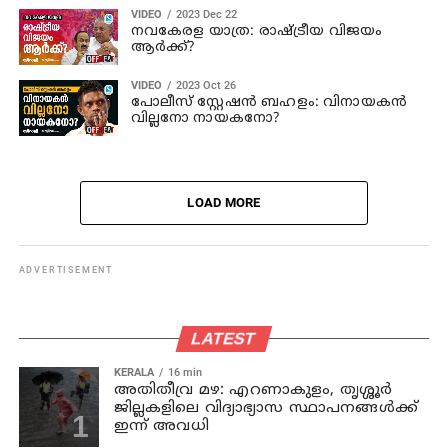
VIDEO
2023 Dec 22
നവകേരള യാത്ര: രാഷ്ട്രീയ വിജയം
ആർക്ക്?
VIDEO
2023 Oct 26
പോലീസ് സ്റ്റേഷൻ ബഹളം: വിനായകൻ
വില്ലനോ നായകനോ?
LOAD MORE
ADVERTISEMENT
LATEST
KERALA
16 min
അതിതീവ്ര മഴ: എറണാകുളം, തൃശ്ശൂർ
ജില്ലകളിലെ വിദ്യാഭ്യാസ സ്ഥാപനങ്ങൾക്ക്
ഇന്ന് അവധി