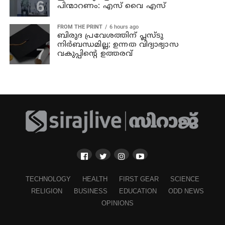
പിന്മാറണം: എസ് വൈ എസ്
FROM THE PRINT
6 hours ago
ബിരുദ പ്രവേശത്തിന് പ്ലസ്ടു
നിര്‍ബന്ധമില്ല; ഉന്നത വിദ്യാഭ്യാസ
വകുപ്പിന്റെ ഉത്തരവ്
TECHNOLOGY
HEALTH
FIRST GEAR
SCIENCE
RELIGION
BUSINESS
EDUCATION
ODD NEWS
OPINIONS