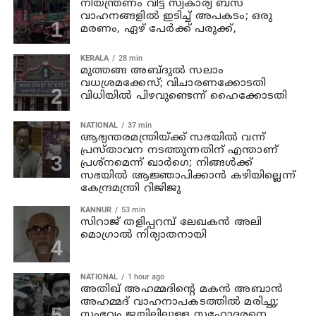
നിയന്ത്രണം വിട്ട സ്വകാര്യ ബസ്
വാഹനങ്ങളില്‍ ഇടിച്ച് അപകടം; ഒരു
മരണം, ഏഴ് പേര്‍ക്ക് പരുക്ക്,
KERALA
28 min
മുത്തങ്ങ അബ്ദുല്‍ സലാം
വധശ്രമക്കേസ്; വിചാരണക്കോടതി
വിധിയില്‍ പിഴവുണ്ടെന്ന് ഹൈക്കോടതി
NATIONAL
37 min
ആഭ്യന്തരമന്ത്രിയ്ക്ക് സഭയില്‍ വന്ന്
പ്രസ്താവന നടത്തുന്നതിന് എന്താണ്
പ്രശ്‌നമെന്ന് ഖാര്‍ഗെ; നിങ്ങള്‍ക്ക്
സഭയില്‍ ആജ്ഞാപിക്കാന്‍ കഴിയില്ലെന്ന്
കേന്ദ്രമന്ത്രി റിജിജു
KANNUR
53 min
സിറാജ് തളിപ്പറമ്പ് ലേഖകൻ അലി
മൊഗ്രാൽ നിര്യാതനായി
NATIONAL
1 hour ago
അതിഖ് അഹമ്മദിന്റെ മകന്‍ അബാന്‍
അഹമ്മദ് വാഹനാപകടത്തില്‍ മരിച്ചു;
സംഭവം ജയിലിലുള്ള സഹോദരനെ