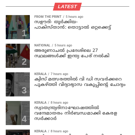
LATEST
FROM THE PRINT
5 hours ago
സഊദി- തുർക്കിയ-
പാകിസ്താൻ: തൊട്ടാൽ ഒറ്റക്കെട്ട്
NATIONAL
5 hours ago
അരുണാചല്‍ പ്രദേശിലെ 27
സ്ഥലങ്ങള്‍ക്ക് ഇന്ത്യ പേര് നല്‍കി
KERALA
7 hours ago
ക്വിസ് മത്സരത്തില്‍ വി ഡി സവര്‍ക്കറെ
പുകഴ്ത്തി വിദ്യാഭ്യാസ വകുപ്പിന്റെ ചോദ്യം
KERALA
8 hours ago
സ്വാതന്ത്ര്യദിനാഘോഷത്തില്‍
വന്ദേമാതരം നിര്‍ബന്ധമാക്കി കേരള
സര്‍ക്കാര്‍
KERALA
8 hours ago