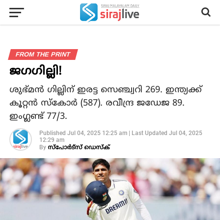
FROM THE PRINT
ജഗഗില്ലി!
ശുഭ്മൻ ഗില്ലിന് ഇരട്ട സെഞ്ച്വറി 269. ഇന്ത്യക്ക്
കൂറ്റൻ സ്കോർ (587). രവീന്ദ്ര ജഡേജ 89.
ഇംഗ്ലണ്ട് 77/3.
Published
Jul 04, 2025 12:25 am
|
Last Updated
Jul 04, 2025
12:29 am
By
സ്‌പോര്‍ട്‌സ് ഡെസ്‌ക്‌