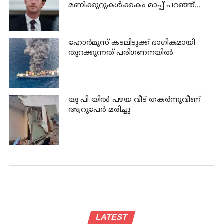
മണിക്കൂറുകൾക്കകം മാപ്പ് പറഞ്ഞ്
സക്കർബർഗ്
ഹോര്‍മുസ് കടലിടുക്ക് ഭാഗികമായി
തുറക്കുന്നത് പരിഗണനയില്‍
യു പി യില്‍ പഴയ വീട് തകര്‍ന്നുവീണ്
ആറുപേര്‍ മരിച്ചു
LATEST