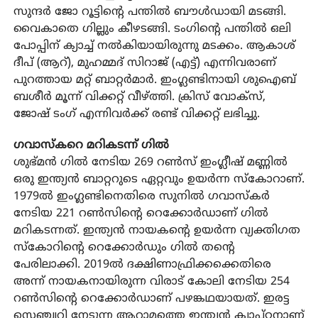
സുന്ദര്‍ ജോ റൂട്ടിന്റെ പന്തില്‍ ബൗള്‍ഡായി മടങ്ങി.
വൈകാതെ ഗില്ലും കീഴടങ്ങി. ടംഗിന്റെ പന്തില്‍ ഒലി
പോപ്പിന് ക്യാച്ച് നല്‍കിയായിരുന്നു മടക്കം. ആകാശ്
ദീപ് (ആറ്), മുഹമ്മദ് സിറാജ് (എട്ട്) എന്നിവരാണ്
പുറത്തായ മറ്റ് ബാറ്റര്‍മാര്‍. ഇംഗ്ലണ്ടിനായി ശുഐബ്
ബശീര്‍ മൂന്ന് വിക്കറ്റ് വീഴ്ത്തി. ക്രിസ് വോക്സ്,
ജോഷ് ടംഗ് എന്നിവര്‍ക്ക് രണ്ട് വിക്കറ്റ് ലഭിച്ചു.
ഗവാസ്‌കറെ മറികടന്ന് ഗില്‍
ശുഭ്മന്‍ ഗില്‍ നേടിയ 269 റണ്‍സ് ഇംഗ്ലീഷ് മണ്ണില്‍
ഒരു ഇന്ത്യന്‍ ബാറ്ററുടെ ഏറ്റവും ഉയര്‍ന്ന സ്‌കോറാണ്.
1979ല്‍ ഇംഗ്ലണ്ടിനെതിരെ സുനില്‍ ഗവാസ്‌കര്‍
നേടിയ 221 റണ്‍സിന്റെ റെക്കോര്‍ഡാണ് ഗില്‍
മറികടന്നത്. ഇന്ത്യന്‍ നായകന്റെ ഉയര്‍ന്ന വ്യക്തിഗത
സ്‌കോറിന്റെ റെക്കോര്‍ഡും ഗില്‍ തന്റെ
പേരിലാക്കി. 2019ല്‍ ദക്ഷിണാഫ്രിക്കക്കെതിരെ
അന്ന് നായകനായിരുന്ന വിരാട് കോലി നേടിയ 254
റണ്‍സിന്റെ റെക്കോര്‍ഡാണ് പഴങ്കഥയായത്. ഇരട്ട
സെഞ്ച്വറി നേടുന്ന ആറാമത്തെ ഇന്ത്യന്‍ ക്യാപ്റ്റനാണ്