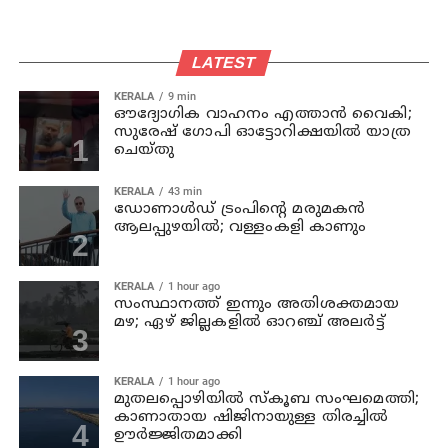
LATEST
KERALA
9 min
ഔദ്യോഗിക വാഹനം എത്താന്‍ വൈകി;
സുരേഷ് ഗോപി ഓട്ടോറിക്ഷയില്‍ യാത്ര
ചെയ്തു
KERALA
43 min
ഡോണാള്‍ഡ് ട്രംപിന്റെ മരുമകന്‍
ആലപ്പുഴയിൽ; വള്ളംകളി കാണും
KERALA
1 hour ago
സംസ്ഥാനത്ത് ഇന്നും അതിശക്തമായ
മഴ; ഏഴ് ജില്ലകളില്‍ ഓറഞ്ച് അലര്‍ട്ട്
KERALA
1 hour ago
മുതലപ്പൊഴിയില്‍ സ്‌കൂബ സംഘമെത്തി;
കാണാതായ ഷിജിനായുള്ള തിരച്ചില്‍
ഊര്‍ജ്ജിതമാക്കി