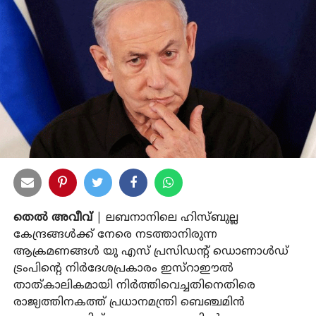
തെൽ അവീവ്
| ലബനാനിലെ ഹിസ്ബുല്ല
കേന്ദ്രങ്ങൾക്ക് നേരെ നടത്താനിരുന്ന
ആക്രമണങ്ങൾ യു എസ് പ്രസിഡന്റ് ഡൊണാൾഡ്
ട്രംപിന്റെ നിർദേശപ്രകാരം ഇസ്‌റാഈൽ
താത്കാലികമായി നിർത്തിവെച്ചതിനെതിരെ
രാജ്യത്തിനകത്ത് പ്രധാനമന്ത്രി ബെഞ്ചമിൻ