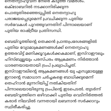
നെതന്യാഹുവിന് നേരെ കടുത്ത വിമർശം.
ഒക്ടോബറിൽ നടക്കാനിരിക്കുന്ന
പൊതുതിരഞ്ഞെടുപ്പിൽ നെതന്യാഹു
പരാജയപ്പെടുമെന്ന് പ്രവചിക്കുന്ന പുതിയ
സർവേകൾ പുറത്തുവന്നതിന് പിന്നാലെയാണ്
പുതിയ രാഷ്ട്രീയ പ്രതിസന്ധി.
ബെയ്‌റൂത്തിന്റെ തെക്കൻ പ്രാന്തപ്രദേശങ്ങളിൽ
പുതിയ വ്യോമാക്രമണങ്ങൾക്ക് നെതന്യാഹു
ഉത്തരവിട്ട് മണിക്കൂറുകൾക്കകമാണ്, ഇസ്‌റാഈലും
ഹിസ്ബുല്ലയും പരസ്പരം ആക്രമണം നിർത്താൻ
ധാരണയായതായി ട്രംപ് പ്രഖ്യാപിച്ചത്.
ഇസ്‌റാഈലിന്റെ ആക്രമണങ്ങൾ യു എസുമായുള്ള
ഇറാന്റെ സമാധാന ചർച്ചകളെ ബാധിക്കുമെന്ന്
തെഹ്‌റാൻ മുന്നറിയിപ്പ് നൽകിയതിന്
പിന്നാലെയായിരുന്നു ട്രംപിന്റെ ഇടപെടൽ. തുടർന്ന്
ബെയ്‌റൂത്തിനെ ഒഴിവാക്കി പുതിയ വെടിനിർത്തൽ
കരാർ നിലവിൽ വന്നതായി ലബനാൻ സർക്കാറും
സ്ഥിരീകരിച്ചു.