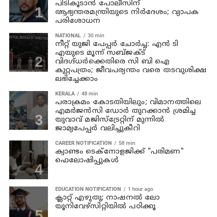
പിടികൂടാന്‍ പോലീസിന്
ആഭ്യന്തരമന്ത്രിയുടെ നിര്‍ദേശം; വ്യാപക
പരിശോധന
NATIONAL
30 min
നീറ്റ് യുജി പേപ്പർ ചോർച്ച: എൻ ടി
എയുടെ മൂന്ന് സബ്ജക്ട്
വിദഗ്ദ്ധർക്കെതിരെ സി ബി ഐ
കുറ്റപത്രം; ജീവപര്യന്തം വരെ തടവുശിക്ഷ
ലഭിച്ചേക്കാം
KERALA
48 min
പരാക്രമം കോടതിയിലും; വിമാനത്തിലെ
എമര്‍ജന്‍സി ഡോര്‍ തുറക്കാന്‍ ശ്രമിച്ച
യുവാവ് മജിസ്ട്രേറ്റിന് മുന്നില്‍
ജാമ്യപേപ്പര്‍ വലിച്ചുകീറി
CAREER NOTIFICATION
58 min
ക്വാണ്ടം ടെക്‌നോളജിക്ക് "പരിമണ"
ഫെലോഷിപ്പുകൾ
EDUCATION NOTIFICATION
1 hour ago
ക്ലാറ്റ് എഴുതു; നാഷനൽ ലോ
യൂനിവേഴ്‌സിറ്റിയിൽ പഠിക്കൂ