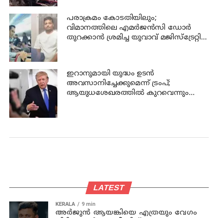
പരാക്രമം കോടതിയിലും;
വിമാനത്തിലെ എമര്‍ജന്‍സി ഡോര്‍
തുറക്കാന്‍ ശ്രമിച്ച യുവാവ് മജിസ്ട്രേറ്റിന്
മുന്നില്‍ ജാമ്യപേപ്പര്‍ വലിച്ചുകീറി
ഇറാനുമായി യുദ്ധം ഉടൻ
അവസാനിച്ചേക്കുമെന്ന് ട്രംപ്;
ആയുധശേഖരത്തിൽ കുറവെന്നും
വെളിപ്പെടുത്തൽ
LATEST
KERALA
9 min
അര്‍ജുന്‍ ആയങ്കിയെ എത്രയും വേഗം