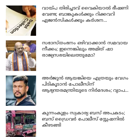
വായ്പ തിരിച്ചടവ് വൈകിയാൽ ഭീഷണി
വേണ്ട; ബാങ്കുകൾക്കും റിക്കവറി
ഏജൻസികൾക്കും കർശന
നിയന്ത്രണങ്ങളുമായി ആർ ബി ഐ
സഭാസ്തംഭനം ഒഴിവാക്കാൻ സമവായ
നീക്കം; ഇന്നെങ്കിലും അമിത് ഷാ
രാജ്യസഭയിലെത്തുമോ?
അര്‍ജുന്‍ ആയങ്കിയെ എത്രയും വേഗം
പിടികൂടാന്‍ പോലീസിന്
ആഭ്യന്തരമന്ത്രിയുടെ നിര്‍ദേശം; വ്യാപക
പരിശോധന
കുന്നംകുളം സ്വകാര്യ ബസ് അപകടം;
ബസ് ഡ്രൈവര്‍ പോലീസ് സ്റ്റേഷനില്‍
കീഴടങ്ങി