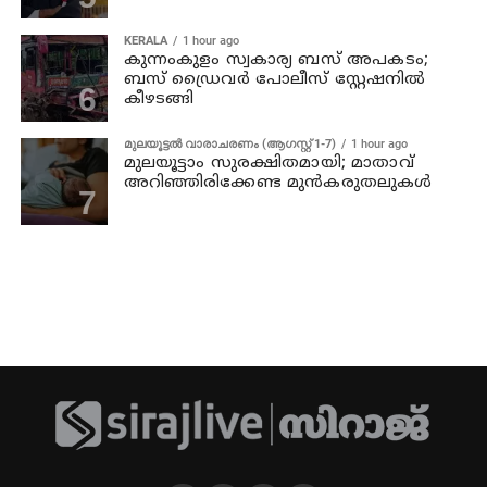
KERALA
1 hour ago
കുന്നംകുളം സ്വകാര്യ ബസ് അപകടം;
ബസ് ഡ്രൈവര്‍ പോലീസ് സ്റ്റേഷനില്‍
കീഴടങ്ങി
മുലയൂട്ടൽ വാരാചരണം (ആഗസ്റ്റ് 1-7)
1 hour ago
മുലയൂട്ടാം സുരക്ഷിതമായി; മാതാവ്
അറിഞ്ഞിരിക്കേണ്ട മുൻകരുതലുകൾ