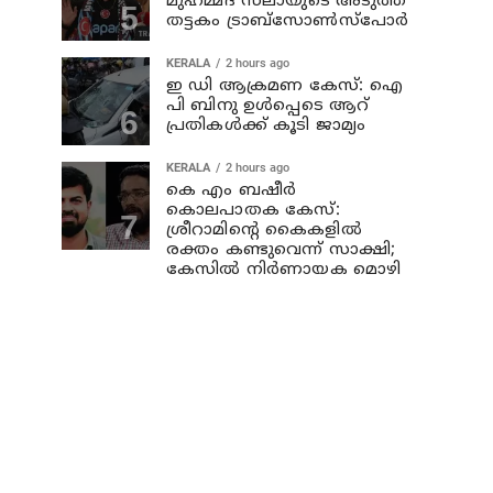
മുഹമ്മദ് സലായുടെ അടുത്ത
തട്ടകം ട്രാബ്സോണ്‍സ്പോര്‍
KERALA
2 hours ago
ഇ ഡി ആക്രമണ കേസ്: ഐ
പി ബിനു ഉള്‍പ്പെടെ ആറ്‌
പ്രതികള്‍ക്ക് കൂടി ജാമ്യം
KERALA
2 hours ago
കെ എം ബഷീര്‍
കൊലപാതക കേസ്:
ശ്രീറാമിന്റെ കൈകളില്‍
രക്തം കണ്ടുവെന്ന് സാക്ഷി;
കേസില്‍ നിര്‍ണായക മൊഴി