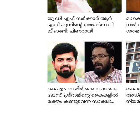
യു ഡി എഫ് സര്‍ക്കാര്‍ ആര്‍
മഴക്ക
എസ് എസിന്റെ അജന്‍ഡക്ക്‌
നല്‍
കീഴടങ്ങി: പിണറായി
ശതമാനം
എ പി 
കെ എം ബഷീര്‍ കൊലപാതക
ലക്ഷദ
കേസ്: ശ്രീറാമിന്റെ കൈകളില്‍
അഡ്മി
രക്തം കണ്ടുവെന്ന് സാക്ഷി;
നിയമി
കേസില്‍ നിര്‍ണായക മൊഴി
ഹൈക