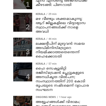
എസ് എസിന്റെ അജന്‍ഡക്ക്‌
കീഴടങ്ങി: പിണറായി
KERALA
29 min
മഴ വീണ്ടും ശക്തമാകുന്നു;
ആറ് ജില്ലകളിലെ വിദ്യാഭ്യാസ
സ്ഥാപനങ്ങള്‍ക്ക് നാളെ
അവധി
KERALA
44 min
ലക്ഷദ്വീപിന് മുഴുവന്‍ സമയ
അഡ്മിനിസ്‌ട്രേറ്ററെ
നിയമിക്കാത്തതെന്തെന്ന്
ഹൈക്കോടതി
KERALA
57 min
ഹൈ സെക്യൂരിറ്റി
രജിസ്‌ട്രേഷന്‍ പ്ലേറ്റുകളുടെ
അനധികൃത വില്‍പന;
സംസ്ഥാനത്തിന് 200 കോടി
രൂപയുടെ നഷ്ടമെന്ന് വ്യാപാര
സംഘടന
ONGOING NEWS
1 hour ago
അഭ്യൂഹങ്ങള്‍ക്ക് വിരാമം;