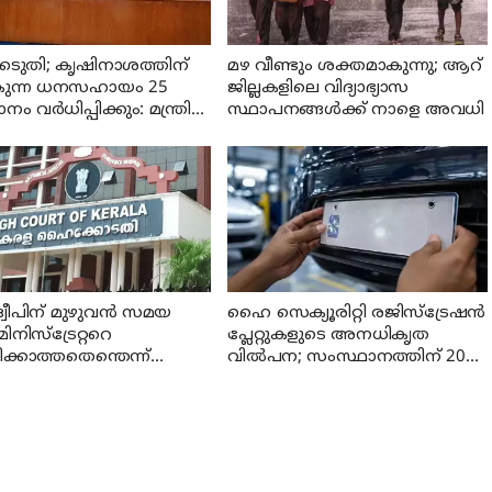
െടുതി; കൃഷിനാശത്തിന്
മഴ വീണ്ടും ശക്തമാകുന്നു; ആറ്
കുന്ന ധനസഹായം 25
ജില്ലകളിലെ വിദ്യാഭ്യാസ
 വര്‍ധിപ്പിക്കും: മന്ത്രി
സ്ഥാപനങ്ങള്‍ക്ക് നാളെ അവധി
അനില്‍കുമാര്‍
്വീപിന് മുഴുവന്‍ സമയ
ഹൈ സെക്യൂരിറ്റി രജിസ്‌ട്രേഷന്‍
നിസ്‌ട്രേറ്ററെ
പ്ലേറ്റുകളുടെ അനധികൃത
ക്കാത്തതെന്തെന്ന്
വില്‍പന; സംസ്ഥാനത്തിന് 200
്കോടതി
കോടി രൂപയുടെ നഷ്ടമെന്ന്
വ്യാപാര സംഘടന