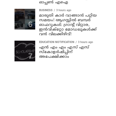
ഓപ്പൺ എഐ
BUSINESS
3 hours ago
മാരുതി കാർ വാങ്ങാൻ പറ്റിയ
സമയം! ആഗസ്റ്റിൽ ബമ്പർ
ഓഫറുകൾ: ഗ്രാന്റ് വിറ്റാര,
ഇൻവിക്റ്റോ മോഡലുകൾക്ക്
വൻ വിലക്കിഴിവ്!
EDUCATION NOTIFICATION
3 hours ago
എൻ എം എം എസ് എസ്
സ്കോളർഷിപ്പിന്
അപേക്ഷിക്കാം