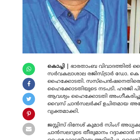
കൊച്ചി |
ഭാരതാംബ വിവാദത്തിൽ 
സര്‍വകലാശാല രജിസ്ട്രാർ ഡോ. കെ 
ഹൈക്കോടതി. സസ്‌പെന്‍ഷനെതിരെ അനി
ഹെെക്കോടതിയുടെ നടപടി. ഹരജി പ
ആവശ്യം ഹെെക്കോടതി അംഗീകരിച്ചു. സസ
വൈസ് ചാന്‍സലര്‍ക്ക് ഉചിതമായ അത
വ്യക്തമാക്കി.
ജസ്റ്റിസ് ദിനേശ് കുമാർ സിംഗ് അധ്
ചാൻസലറുടെ തീരുമാനം റദ്ദാക്കാൻ 