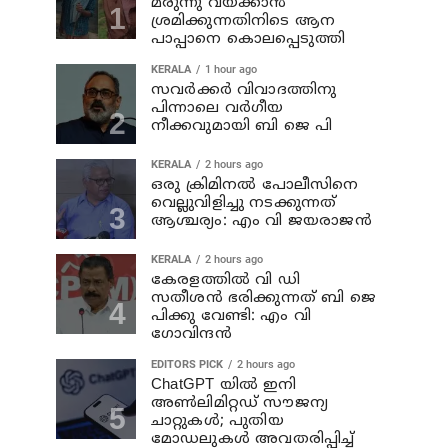
മരുന്നു വയ്ക്കാന്‍
ശ്രമിക്കുന്നതിനിടെ ആന
പാപ്പാനെ കൊലപ്പെടുത്തി
KERALA
1 hour ago
സവര്‍ക്കര്‍ വിവാദത്തിനു
പിന്നാലെ വര്‍ഗീയ
നീക്കവുമായി ബി ജെ പി
KERALA
2 hours ago
ഒരു ക്രിമിനല്‍ പോലീസിനെ
വെല്ലുവിളിച്ചു നടക്കുന്നത്
ആശ്ചര്യം: എം വി ജയരാജന്‍
KERALA
2 hours ago
കേരളത്തില്‍ വി ഡി
സതീശന്‍ ഭരിക്കുന്നത് ബി ജെ
പിക്കു വേണ്ടി: എം വി
ഗോവിന്ദന്‍
EDITORS PICK
2 hours ago
ChatGPT യിൽ ഇനി
അൺലിമിറ്റഡ് സൗജന്യ
ചാറ്റുകൾ; പുതിയ
മോഡലുകൾ അവതരിപ്പിച്ച്