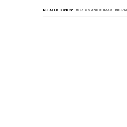
RELATED TOPICS:
DR. K S ANILKUMAR
KERA