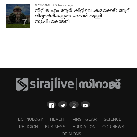
NATIONAL
2 hours ago
നീറ്റ് ഒ എം ആര്‍ ഷീറ്റിലെ ക്രമക്കേട്; ആറ്
വിദ്യാര്‍ഥികളുടെ ഹരജി തള്ളി
സുപ്രീംകോടതി
TECHNOLOGY
HEALTH
FIRST GEAR
SCIENCE
RELIGION
BUSINESS
EDUCATION
ODD NEWS
OPINIONS