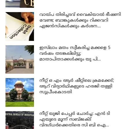
വായ്പ തിരിച്ചടവ് വൈകിയാൽ ഭീഷണി
വേണ്ട; ബാങ്കുകൾക്കും റിക്കവറി
ഏജൻസികൾക്കും കർശന
നിയന്ത്രണങ്ങളുമായി ആർ ബി ഐ
ഇസ്‍ലാം മതം സ്വീകരിച്ച മക്കളെ 5
വർഷം തടങ്കലിലിട്ടു;
മാതാപിതാക്കൾക്കും യു പി
സർക്കാരിനും 25 ലക്ഷം പിഴ ചുമത്തി
ഹൈക്കോടതി
നീറ്റ് ഒ എം ആര്‍ ഷീറ്റിലെ ക്രമക്കേട്;
ആറ് വിദ്യാര്‍ഥികളുടെ ഹരജി തള്ളി
സുപ്രീംകോടതി
നീറ്റ് യുജി പേപ്പർ ചോർച്ച: എൻ ടി
എയുടെ മൂന്ന് സബ്ജക്ട്
വിദഗ്ദ്ധർക്കെതിരെ സി ബി ഐ