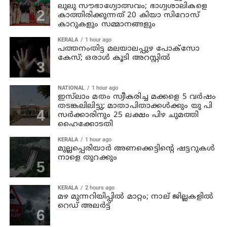
ലുലു സൗഭാ​ഗ്യോത്സവം; ഭാ​ഗ്യശാലികളെ
കാത്തിരിക്കുന്നത് 20 കിയാ സിറോസ്
കാറുകളും സമ്മാനങ്ങളും
KERALA
1 hour ago
പത്തനംതിട്ട മലയാലപ്പുഴ പോക്സോ
കേസ്; ഒരാള്‍ കൂടി അറസ്റ്റില്‍
NATIONAL
1 hour ago
ഇസ്‍ലാം മതം സ്വീകരിച്ച മക്കളെ 5 വർഷം
തടങ്കലിലിട്ടു; മാതാപിതാക്കൾക്കും യു പി
സർക്കാരിനും 25 ലക്ഷം പിഴ ചുമത്തി
ഹൈക്കോടതി
KERALA
1 hour ago
മുല്ലപ്പെരിയാര്‍ അണക്കെട്ടിന്റെ ഷട്ടറുകള്‍
നാളെ തുറക്കും
KERALA
2 hours ago
മഴ മുന്നറിയിപ്പില്‍ മാറ്റം; നാല് ജില്ലകളില്‍
റെഡ് അലര്‍ട്ട്