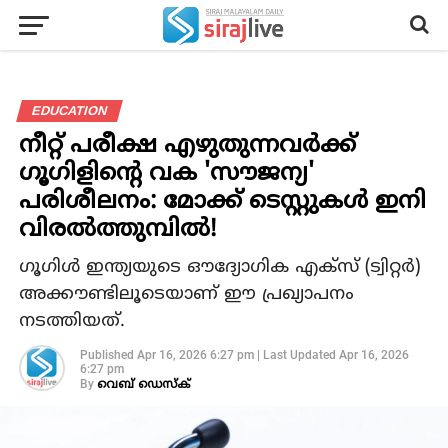
EDUCATION
നീറ്റ് പരീക്ഷ എഴുതുന്നവർക്ക്
ഗൂഗിളിന്റെ വക 'സൗജന്യ'
പരിശീലനം: മോക്ക് ടെസ്റ്റുകൾ ഇനി
വിരൽത്തുമ്പിൽ!
ഗൂഗിൾ ഇന്ത്യയുടെ ഔദ്യോഗിക എക്സ് (ട്വിറ്റർ)
അക്കൗണ്ടിലൂടെയാണ് ഈ പ്രഖ്യാപനം
നടത്തിയത്.
Published
Apr 16, 2026 6:27 pm
|
Last Updated
Apr 16, 2026
6:27 pm
By
വെബ് ഡെസ്‌ക്