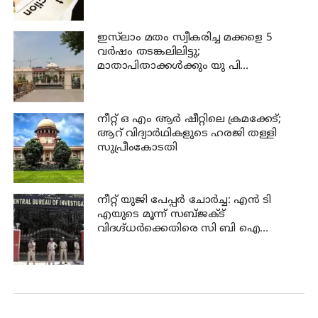
ഇസ്‍ലാം മതം സ്വീകരിച്ച മക്കളെ 5
വർഷം തടങ്കലിലിട്ടു;
മാതാപിതാക്കൾക്കും യു പി
സർക്കാരിനും 25 ലക്ഷം പിഴ ചുമത്തി
ഹൈക്കോടതി
നീറ്റ് ഒ എം ആര്‍ ഷീറ്റിലെ ക്രമക്കേട്;
ആറ് വിദ്യാര്‍ഥികളുടെ ഹരജി തള്ളി
സുപ്രീംകോടതി
നീറ്റ് യുജി പേപ്പർ ചോർച്ച: എൻ ടി
എയുടെ മൂന്ന് സബ്ജക്ട്
വിദഗ്ദ്ധർക്കെതിരെ സി ബി ഐ
കുറ്റപത്രം; ജീവപര്യന്തം വരെ
തടവുശിക്ഷ ലഭിച്ചേക്കാം