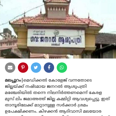
മലപ്പുറം|
മെഡിക്കൽ കോളേജ് വന്നതോടെ
ജില്ലയ്ക്ക് നഷ്ടമായ ജനറൽ ആശുപത്രി
മഞ്ചേരിയിൽ തന്നെ നിലനിർത്തണമെന്ന് കേരള
മുസ് ലിം ജമാഅത്ത് ജില്ല കമ്മിറ്റി ആവശ്യപ്പെട്ടു. ഇത്
താനൂരിലേക്ക് മാറ്റാനുള്ള സർക്കാർ ശ്രമം
ഉപേക്ഷിക്കണം. കിഴക്കൻ ആദിവാസി മലയോര