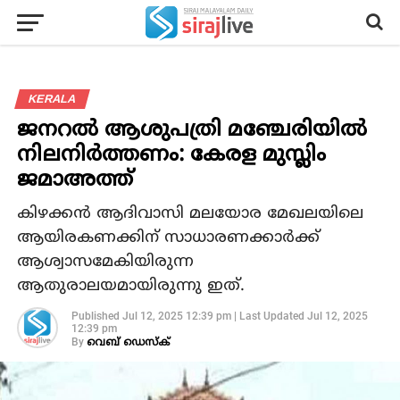
KERALA
ജനറൽ ആശുപത്രി മഞ്ചേരിയിൽ
നിലനിർത്തണം: കേരള മുസ്ലിം
ജമാഅത്ത്
കിഴക്കൻ ആദിവാസി മലയോര മേഖലയിലെ
ആയിരകണക്കിന് സാധാരണക്കാർക്ക്
ആശ്വാസമേകിയിരുന്ന
ആതുരാലയമായിരുന്നു ഇത്.
Published
Jul 12, 2025 12:39 pm
|
Last Updated
Jul 12, 2025
12:39 pm
By
വെബ് ഡെസ്‌ക്