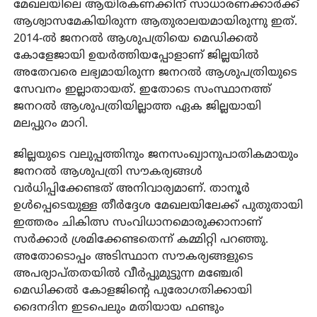
മേഖലയിലെ ആയിരകണക്കിന് സാധാരണക്കാർക്ക്
ആശ്വാസമേകിയിരുന്ന ആതുരാലയമായിരുന്നു ഇത്.
2014-ൽ ജനറൽ ആശുപത്രിയെ മെഡിക്കൽ
കോളേജായി ഉയർത്തിയപ്പോളാണ് ജില്ലയിൽ
അതേവരെ ലഭ്യമായിരുന്ന ജനറൽ ആശുപത്രിയുടെ
സേവനം ഇല്ലാതായത്. ഇതോടെ സംസ്ഥാനത്ത്
ജനറൽ ആശുപത്രിയില്ലാത്ത ഏക ജില്ലയായി
മലപ്പുറം മാറി.
ജില്ലയുടെ വലുപ്പത്തിനും ജനസംഖ്യാനുപാതികമായും
ജനറൽ ആശുപത്രി സൗകര്യങ്ങൾ
വർധിപ്പിക്കേണ്ടത് അനിവാര്യമാണ്. താനൂർ
ഉൾപ്പെടെയുള്ള തീർദ്ദേശ മേഖലയിലേക്ക് പുതുതായി
ഇത്തരം ചികിത്സ സംവിധാനമൊരുക്കാനാണ്
സർക്കാർ ശ്രമിക്കേണ്ടതെന്ന് കമ്മിറ്റി പറഞ്ഞു.
അതോടൊപ്പം അടിസ്ഥാന സൗകര്യങ്ങളുടെ
അപര്യാപ്തതയിൽ വീർപ്പുമുട്ടുന്ന മഞ്ചേരി
മെഡിക്കൽ കോളജിൻ്റെ പുരോഗതിക്കായി
ദൈനദിന ഇടപെലും മതിയായ ഫണ്ടും