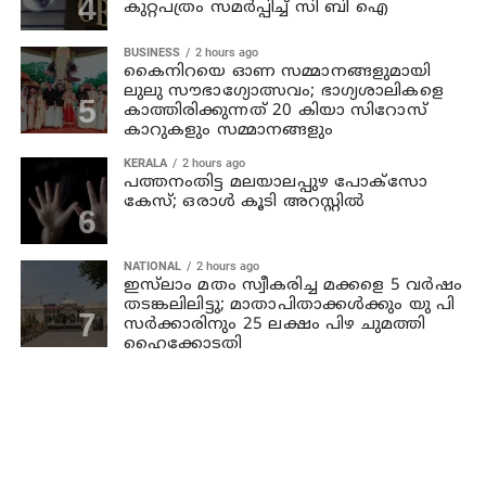
കുറ്റപത്രം സമര്‍പ്പിച്ച് സി ബി ഐ
BUSINESS
2 hours ago
കൈനിറയെ ഓണ സമ്മാനങ്ങളുമായി
ലുലു സൗഭാ​ഗ്യോത്സവം; ഭാ​ഗ്യശാലികളെ
കാത്തിരിക്കുന്നത് 20 കിയാ സിറോസ്
കാറുകളും സമ്മാനങ്ങളും
KERALA
2 hours ago
പത്തനംതിട്ട മലയാലപ്പുഴ പോക്സോ
കേസ്; ഒരാള്‍ കൂടി അറസ്റ്റില്‍
NATIONAL
2 hours ago
ഇസ്‍ലാം മതം സ്വീകരിച്ച മക്കളെ 5 വർഷം
തടങ്കലിലിട്ടു; മാതാപിതാക്കൾക്കും യു പി
സർക്കാരിനും 25 ലക്ഷം പിഴ ചുമത്തി
ഹൈക്കോടതി