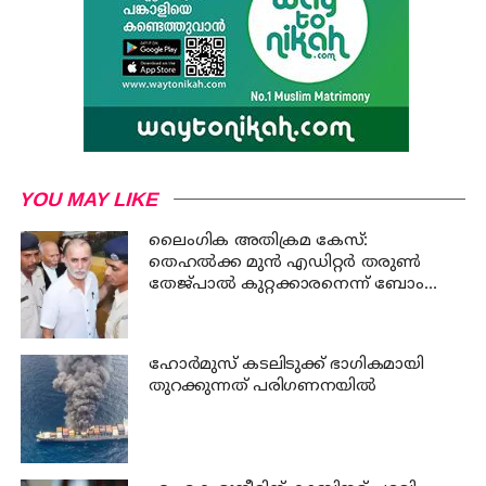
YOU MAY LIKE
ലൈംഗിക അതിക്രമ കേസ്:
തെഹൽക്ക മുൻ എഡിറ്റർ തരുൺ
തേജ്പാൽ കുറ്റക്കാരനെന്ന് ബോംബെ
ഹൈക്കോടതി
ഹോര്‍മുസ് കടലിടുക്ക് ഭാഗികമായി
തുറക്കുന്നത് പരിഗണനയില്‍