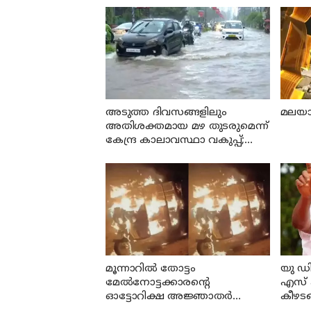
അടുത്ത ദിവസങ്ങളിലും
മലയാള
അതിശക്തമായ മഴ തുടരുമെന്ന്
കേന്ദ്ര കാലാവസ്ഥാ വകുപ്പ്;
ഇന്ന് എട്ട് ജില്ലകളിൽ ഓറഞ്ച്
അലർട്ട്
മൂന്നാറില്‍ തോട്ടം
യു ഡി
മേല്‍നോട്ടക്കാരന്റെ
എസ് 
ഓട്ടോറിക്ഷ അജ്ഞാതര്‍
കീഴടങ
തീവെച്ച് നശിപ്പിച്ചു