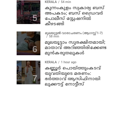
KERALA
54 min
കുന്നംകുളം സ്വകാര്യ ബസ്
അപകടം; ബസ് ഡ്രൈവര്‍
പോലീസ് സ്റ്റേഷനില്‍
കീഴടങ്ങി
മുലയൂട്ടൽ വാരാചരണം (ആഗസ്റ്റ് 1-7)
58 min
മുലയൂട്ടാം സുരക്ഷിതമായി;
മാതാവ് അറിഞ്ഞിരിക്കേണ്ട
മുൻകരുതലുകൾ
KERALA
1 hour ago
കണ്ണൂര്‍ പൊയ്ത്തുംകടവ്
യുവതിയുടെ മരണം:
ഭർത്താവ് ആസിഫിനായി
ലുക്കൗട്ട് നോട്ടീസ്