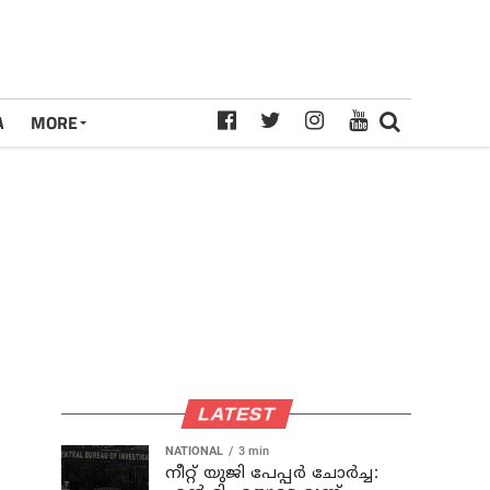
A
MORE
LATEST
NATIONAL
3 min
നീറ്റ് യുജി പേപ്പർ ചോർച്ച: