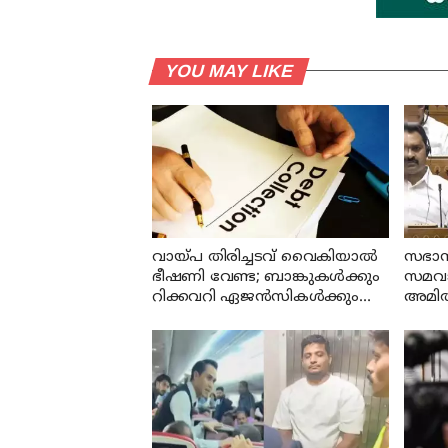
YOU MAY LIKE
വായ്പ തിരിച്ചടവ് വൈകിയാൽ
സഭാസ
ഭീഷണി വേണ്ട; ബാങ്കുകൾക്കും
സമവായ
റിക്കവറി ഏജൻസികൾക്കും
അമിത
കർശന നിയന്ത്രണങ്ങളുമായി
രാജ്
ആർ ബി ഐ