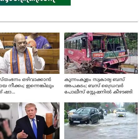
്തംഭനം ഒഴിവാക്കാൻ
കുന്നംകുളം സ്വകാര്യ ബസ്
 നീക്കം; ഇന്നെങ്കിലും
അപകടം; ബസ് ഡ്രൈവര്‍
് ഷാ
പോലീസ് സ്റ്റേഷനില്‍ കീഴടങ്ങി
യസഭയിലെത്തുമോ?