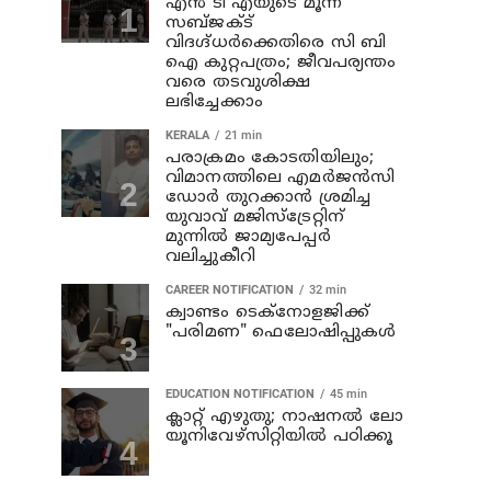
എൻ ടി എയുടെ മൂന്ന്
സബ്ജക്ട്
വിദഗ്ദ്ധർക്കെതിരെ സി ബി
ഐ കുറ്റപത്രം; ജീവപര്യന്തം
വരെ തടവുശിക്ഷ
ലഭിച്ചേക്കാം
KERALA
21 min
പരാക്രമം കോടതിയിലും;
വിമാനത്തിലെ എമര്‍ജന്‍സി
ഡോര്‍ തുറക്കാന്‍ ശ്രമിച്ച
യുവാവ് മജിസ്ട്രേറ്റിന്
മുന്നില്‍ ജാമ്യപേപ്പര്‍
വലിച്ചുകീറി
CAREER NOTIFICATION
32 min
ക്വാണ്ടം ടെക്‌നോളജിക്ക്
"പരിമണ" ഫെലോഷിപ്പുകൾ
EDUCATION NOTIFICATION
45 min
ക്ലാറ്റ് എഴുതു; നാഷനൽ ലോ
യൂനിവേഴ്‌സിറ്റിയിൽ പഠിക്കൂ