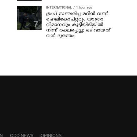
INTERNATIONAL
1 hour ago
ട്രംപ് സഞ്ചരിച്ച മറീൻ വൺ
ഹെലികോപ്റ്ററും യാത്രാ
വിമാനവും കൂട്ടിയിടിയിൽ
നിന്ന് രക്ഷപ്പെട്ടു; ഒഴിവായത്
വൻ ദുരന്തം
N
ODD NEWS
OPINIONS