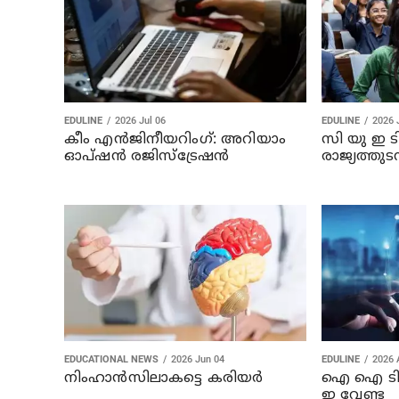
EDULINE
2026 Jul 06
EDULINE
2026 
കീം എൻജിനീയറിംഗ്: അറിയാം
സി യു ഇ ട
ഓപ്ഷൻ രജിസ്‌ട്രേഷൻ
രാജ്യത്ത
EDUCATIONAL NEWS
2026 Jun 04
EDULINE
2026 
നിംഹാൻസിലാകട്ടെ കരിയർ
ഐ ഐ ടിയ
ഇ വേണ്ട