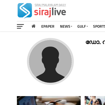
EPAPER
NEWS
GULF
SPORT
ഡോ. വ