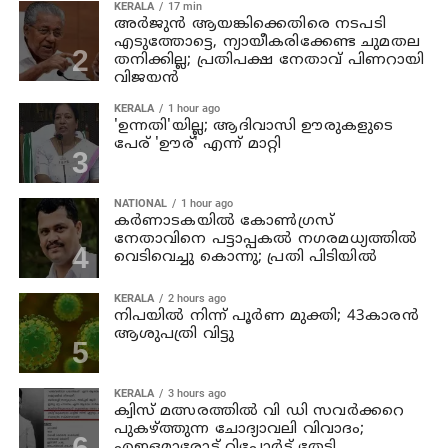
KERALA
17 min
അര്‍ജുന്‍ ആയങ്കിക്കെതിരെ നടപടി
എടുത്തോട്ടെ, ന്യായീകരിക്കേണ്ട ചുമതല
തനിക്കില്ല; പ്രതിപക്ഷ നേതാവ് പിണറായി
വിജയന്‍
KERALA
1 hour ago
'ഉന്നതി'യില്ല; ആദിവാസി ഊരുകളുടെ
പേര് 'ഊര്' എന്ന് മാറ്റി
NATIONAL
1 hour ago
കര്‍ണാടകയില്‍ കോണ്‍ഗ്രസ്
നേതാവിനെ പട്ടാപ്പകല്‍ നഗരമധ്യത്തില്‍
വെടിവെച്ചു കൊന്നു; പ്രതി പിടിയില്‍
KERALA
2 hours ago
നിപയില്‍ നിന്ന് പൂര്‍ണ മുക്തി; 43കാരന്‍
ആശുപത്രി വിട്ടു
KERALA
3 hours ago
ക്വിസ് മത്സരത്തില്‍ വി ഡി സവര്‍ക്കറെ
പുകഴ്ത്തുന്ന ചോദ്യാവലി വിവാദം;
എഇഒമാരോട് റിപ്പോര്‍ട്ട് തേടി