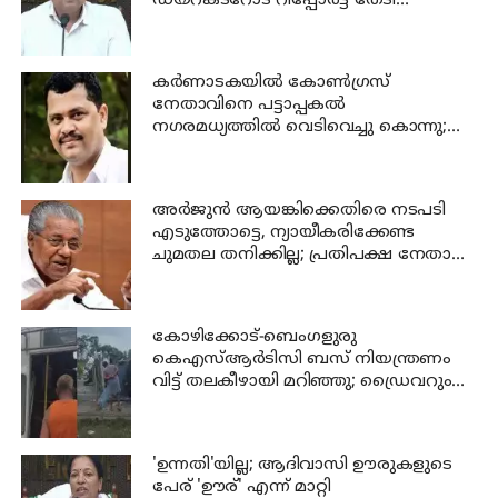
ഡയറക്ടറോട് റിപ്പോര്‍ട്ട് തേടി
വിദ്യാഭ്യാസ മന്ത്രി
കര്‍ണാടകയില്‍ കോണ്‍ഗ്രസ്
നേതാവിനെ പട്ടാപ്പകല്‍
നഗരമധ്യത്തില്‍ വെടിവെച്ചു കൊന്നു;
പ്രതി പിടിയില്‍
അര്‍ജുന്‍ ആയങ്കിക്കെതിരെ നടപടി
എടുത്തോട്ടെ, ന്യായീകരിക്കേണ്ട
ചുമതല തനിക്കില്ല; പ്രതിപക്ഷ നേതാവ്
പിണറായി വിജയന്‍
കോഴിക്കോട്-ബെംഗളുരു
കെഎസ്ആര്‍ടിസി ബസ് നിയന്ത്രണം
വിട്ട് തലകീഴായി മറിഞ്ഞു; ഡ്രൈവറും
കണ്ടക്ടറും മരിച്ചു
'ഉന്നതി'യില്ല; ആദിവാസി ഊരുകളുടെ
പേര് 'ഊര്' എന്ന് മാറ്റി