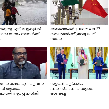
രുന്നു: എട്ട് ജില്ലകളില്‍
അരുണാചല്‍ പ്രദേശിലെ 27
ാഭ്യാസ സ്ഥാപനങ്ങള്‍ക്ക്
സ്ഥലങ്ങള്‍ക്ക് ഇന്ത്യ പേര്
ി
നല്‍കി
നെ കണ്ടെത്തുന്നതു വരെ
സഊദി- തുർക്കിയ-
ില്‍ തുടരും;
പാകിസ്താൻ: തൊട്ടാൽ
ബത്തിന് ഉറപ്പ് നല്‍കി
ഒറ്റക്കെട്ട്
രി സി പി ജോണ്‍