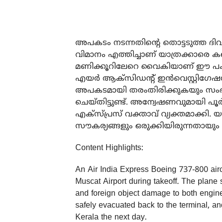
അപകടം നടന്നതിന്റെ തൊട്ടടുത്ത ദി
വിമാനം എത്തിച്ചാണ് യാത്രക്കാരെ കണ
മണിക്കൂറിലേറെ വൈകിയാണ് ഈ പകര
എയർ ആക്സിഡന്റ് ഇൻവെസ്റ്റിഗേ
അപകടമായി തരംതിരിക്കുകയും സം
ചെയ്തിട്ടുണ്ട്. അന്വേഷണവുമായി പൂർ
എക്സ്പ്രസ് വക്താവ് വ്യക്തമാക്കി.
സൗകര്യങ്ങളും ഒരുക്കിയിരുന്നതാ
Content Highlights:
An Air India Express Boeing 737-800 airc
Muscat Airport during takeoff. The plane s
and foreign object damage to both engine
safely evacuated back to the terminal, an
Kerala the next day.