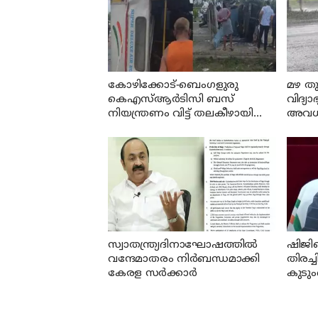
കോഴിക്കോട്-ബെംഗളുരു
മഴ തുട
കെഎസ്ആര്‍ടിസി ബസ്
വിദ്യ
നിയന്ത്രണം വിട്ട് തലകീഴായി
അവധ
മറിഞ്ഞു; ഡ്രൈവറും
കണ്ടക്ടറും മരിച്ചു
സ്വാതന്ത്ര്യദിനാഘോഷത്തില്‍
ഷിജി
വന്ദേമാതരം നിര്‍ബന്ധമാക്കി
തിരച്ച
കേരള സര്‍ക്കാര്‍
കുടും
മന്ത്