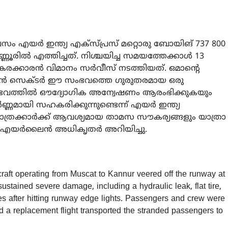
വസം എയർ ഇന്ത്യ എക്സ്പ്രസ് മറ്റൊരു ബോയിങ് 737 800
്ണൂരിൽ എത്തിച്ചത്. നിശ്ചയിച്ച സമയത്തേക്കാൾ 13
ക്കാരൻ വിമാനം സർവീസ് നടത്തിയത്. ഒമാന്റെ
ഷൻ സെക്ടർ ഈ സംഭവത്തെ ഗുരുതരമായ ഒരു
ഭവത്തിൽ ഔദ്യോഗിക അന്വേഷണം ആരംഭിക്കുകയും
ണ്ണമായി സഹകരിക്കുന്നുണ്ടെന്ന് എയർ ഇന്ത്യ
 യാത്രക്കാർക്ക് ആവശ്യമായ താമസ സൗകര്യങ്ങളും യാത്രാ
യും എയർലൈൻ അധികൃതർ അറിയിച്ചു.
raft operating from Muscat to Kannur veered off the runway at
ustained severe damage, including a hydraulic leak, flat tire,
s after hitting runway edge lights. Passengers and crew were
d a replacement flight transported the stranded passengers to