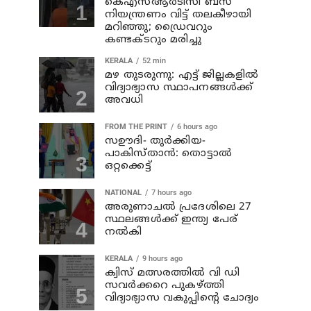
കെഎസ്ആര്‍ടിസി ബസ്
നിയന്ത്രണം വിട്ട് തലകീഴായി
മറിഞ്ഞു; ഡ്രൈവറും
കണ്ടക്ടറും മരിച്ചു
KERALA
52 min
മഴ തുടരുന്നു: എട്ട് ജില്ലകളില്‍
വിദ്യാഭ്യാസ സ്ഥാപനങ്ങള്‍ക്ക്
അവധി
FROM THE PRINT
6 hours ago
സഊദി- തുർക്കിയ-
പാകിസ്താൻ: തൊട്ടാൽ
ഒറ്റക്കെട്ട്
NATIONAL
7 hours ago
അരുണാചല്‍ പ്രദേശിലെ 27
സ്ഥലങ്ങള്‍ക്ക് ഇന്ത്യ പേര്
നല്‍കി
KERALA
9 hours ago
ക്വിസ് മത്സരത്തില്‍ വി ഡി
സവര്‍ക്കറെ പുകഴ്ത്തി
വിദ്യാഭ്യാസ വകുപ്പിന്റെ ചോദ്യം