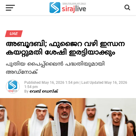
UAE
അബൂദബി; ഫുജൈറ വഴി ഇന്ധന
കയറ്റുമതി ശേഷി ഇരട്ടിയാക്കും
പുതിയ പൈപ്പ്‌ലൈൻ പദ്ധതിയുമായി
അഡ്നോക്
Published
May 16, 2026 1:54 pm
|
Last Updated
May 16, 2026
1:54 pm
By
വെബ് ഡെസ്‌ക്