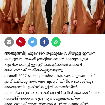
അബൂദബി|
ഫുജൈറ തുറമുഖം വഴിയുള്ള ഇന്ധന
കയറ്റുമതി ശേഷി ഇരട്ടിയാക്കാൻ ലക്ഷ്യമിട്ടുള്ള
പുതിയ വെസ്റ്റ്-ഈസ്റ്റ് പൈപ്പ്‌ലൈൻ പദ്ധതി
അഡ്നോക് ത്വരിതപ്പെടുത്തുന്നു.
പദ്ധതി 2027-ഓടെ പ്രവർത്തനക്ഷമമാകുമെന്നാണ്
പ്രതീക്ഷിക്കുന്നത്. അബൂദബി കിരീടാവകാശിയും
അബൂദബി എക്സിക്യൂട്ടീവ് കൗൺസിൽ
ചെയർമാനുമായ ശൈഖ് ഖാലിദ് ബിൻ മുഹമ്മദ് ബിൻ
സായിദ് അൽ നഹ്യാന്റെ അധ്യക്ഷതയിൽ
അഡ്നോക് ആസ്ഥാനത്ത് ചേർന്ന ഡയറക്ടർ