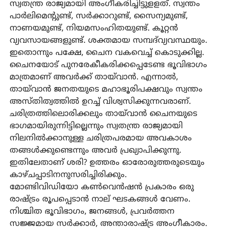
സ്വതന്ത്ര രാജ്യമായി അംഗീകരിച്ചിട്ടുളളത്. സ്വന്തം
പാർലിമെന്റുണ്ട്, സർക്കാറുണ്ട്, സൈന്യമുണ്ട്,
നാണയമുണ്ട്, നിയമസംഹിതയുണ്ട്. കൂറ്റൻ
വ്യവസായങ്ങളുണ്ട്. ശക്തമായ സമ്പദ്‌വ്യവസ്ഥയും.
ഇതൊന്നും പക്ഷേ, ചൈന വകവെച്ച് കൊടുക്കില്ല.
ചൈനയോട് പുനരേകീകരിക്കപ്പെടേണ്ട ഭൂവിഭാഗം
മാത്രമാണ് അവർക്ക് തായ്‌വാൻ. എന്നാൽ,
തായ്‌വാൻ ജനതയുടെ മഹാഭൂരിപക്ഷവും സ്വന്തം
അസ്തിത്വത്തിൽ ഉറച്ച് വിശ്വസിക്കുന്നവരാണ്.
ചരിത്രത്തിലൊരിക്കലും തായ്‌വാൻ ചൈനയുടെ
ഭാഗമായിരുന്നിട്ടില്ലെന്നും സ്വതന്ത്ര രാജ്യമായി
നിലനിൽക്കാനുള്ള ചരിത്രപരമായ അവകാശം
തങ്ങൾക്കുണ്ടെന്നും അവർ പ്രഖ്യാപിക്കുന്നു.
ഇതിലേതാണ് ശരി? ഉത്തരം ഓരോരുത്തരുടെയും
കാഴ്ചപ്പാടിനനുസരിച്ചിരിക്കും.
മോണ്ടിവിഡിയോ കൺവെൻഷൻ പ്രകാരം ഒരു
രാഷ്ട്രം രൂപപ്പെടാൻ നാല് ഘടകങ്ങൾ വേണം.
നിശ്ചിത ഭൂവിഭാഗം, ജനങ്ങൾ, പ്രവർത്തന
സജ്ജമായ സർക്കാർ, അന്താരാഷ്ട്ര അംഗീകാരം.