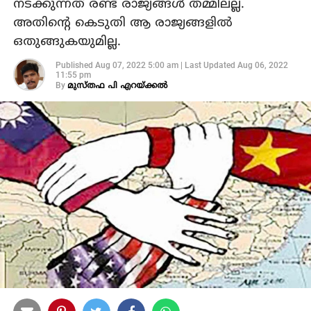
നടക്കുന്നത് രണ്ട് രാജ്യങ്ങൾ തമ്മിലല്ല.
അതിന്റെ കെടുതി ആ രാജ്യങ്ങളിൽ
ഒതുങ്ങുകയുമില്ല.
Published
Aug 07, 2022 5:00 am
|
Last Updated
Aug 06, 2022
11:55 pm
By
മുസ്തഫ പി എറയ്ക്കല്‍