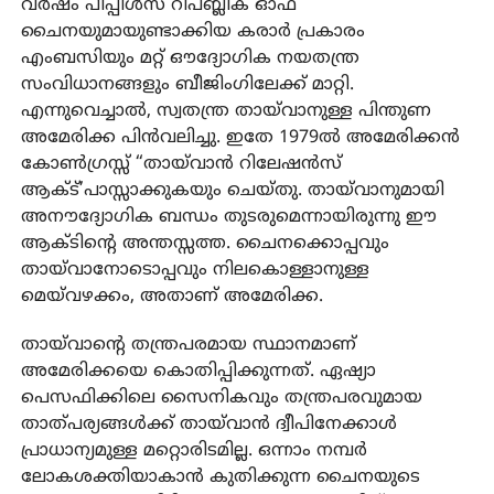
വർഷം പീപ്പിൾസ് റിപബ്ലിക് ഓഫ്
ചൈനയുമായുണ്ടാക്കിയ കരാർ പ്രകാരം
എംബസിയും മറ്റ് ഔദ്യോഗിക നയതന്ത്ര
സംവിധാനങ്ങളും ബീജിംഗിലേക്ക് മാറ്റി.
എന്നുവെച്ചാൽ, സ്വതന്ത്ര തായ്‌വാനുള്ള പിന്തുണ
അമേരിക്ക പിൻവലിച്ചു. ഇതേ 1979ൽ അമേരിക്കൻ
കോൺഗ്രസ്സ് “തായ്‌വാൻ റിലേഷൻസ്
ആക്ട്’പാസ്സാക്കുകയും ചെയ്തു. തായ്‌വാനുമായി
അനൗദ്യോഗിക ബന്ധം തുടരുമെന്നായിരുന്നു ഈ
ആക്ടിന്റെ അന്തസ്സത്ത. ചൈനക്കൊപ്പവും
തായ്‌വാനോടൊപ്പവും നിലകൊള്ളാനുള്ള
മെയ്‌വഴക്കം, അതാണ് അമേരിക്ക.
തായ്‌വാന്റെ തന്ത്രപരമായ സ്ഥാനമാണ്
അമേരിക്കയെ കൊതിപ്പിക്കുന്നത്. ഏഷ്യാ
പെസഫിക്കിലെ സൈനികവും തന്ത്രപരവുമായ
താത്പര്യങ്ങൾക്ക് തായ്‌വാൻ ദ്വീപിനേക്കാൾ
പ്രാധാന്യമുള്ള മറ്റൊരിടമില്ല. ഒന്നാം നമ്പർ
ലോകശക്തിയാകാൻ കുതിക്കുന്ന ചൈനയുടെ