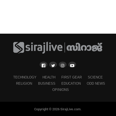
TECHNOLOGY
HEALTH
FIRST GEAR
SCIENCE
RELIGION
BUSINESS
EDUCATION
ODD NEWS
OPINIONS
Copyright © 2026 SirajLive.com.