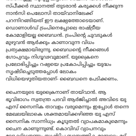
സ്പീക്കർ സ്ഥാനത്ത് തുടരാൻ കരുക്കൾ നീക്കുന്ന
നാൻസി പെലോസി തായ്‌വാനിലേക്ക്
പറന്നിറങ്ങിയത് ഈ ലക്ഷ്യത്തോടെയാണ്.
ഡൊണാൾഡ് ട്രംപിനെപ്പോലെ രാഷ്ട്രീയ
കോമാളിയല്ല ബൈഡൻ. ട്രംപിന്റെ ചുവടുകൾ
മുഴുവൻ ആർക്കും കാണാവുന്ന വിധം
പ്രത്യക്ഷമായിരുന്നു. ബൈഡന്റെ നീക്കങ്ങൾ
ഗോപ്യവും നിഗൂഢവുമാണ്. യുക്രൈനെ
പ്രലോഭിപ്പിച്ചും റഷ്യയെ പ്രകോപിപ്പിച്ചും യുദ്ധം
സൃഷ്ടിച്ചെടുത്തപ്പോൾ ലോകം
വിധിയെഴുതിയതാണ്- ബൈഡനെ പേടിക്കണം.
ചൈനയുടെ യുക്രൈനാണ് തായ്‌വാൻ. ആ
ഭൂവിഭാഗം സ്വതന്ത്ര പദവി ആർജിച്ചാൽ അവിടെ യു
എസ് സൈനിക താവളം വരുമെന്നും ഇപ്പോൾ തന്നെ
മേഖലയിലാകെ ശക്തമായിക്കഴിഞ്ഞ യു എസ്
സൈനിക സാന്നിധ്യം കൂടുതൽ വ്യാപകമാകുമെന്നും
ചൈന കാണുന്നുണ്ട്. കൊവിഡ് വ്യാപനവും