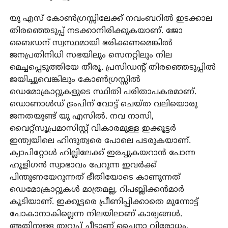
യു എസ് കോൺഗ്രസ്സിലേക്ക് നവംബറിൽ ഇടക്കാല
തിരഞ്ഞെടുപ്പ് നടക്കാനിരിക്കുകയാണ്. ജോ
ബൈഡന് സ്വസ്ഥമായി ഭരിക്കണമെങ്കിൽ
ജനപ്രതിനിധി സഭയിലും സെനറ്റിലും നില
മെച്ചപ്പെടുത്തിയേ തീരൂ. പ്രസിഡന്റ് തിരഞ്ഞെടുപ്പിൽ
ജയിച്ചുവെങ്കിലും കോൺഗ്രസ്സിൽ
ഡെമോക്രാറ്റുകളുടെ സ്ഥിതി പരിതാപകരമാണ്.
ഡൊണാൾഡ് ട്രംപിന് വോട്ട് ചെയ്ത വലിയൊരു
ജനതയുണ്ട് യു എസിൽ. നവ നാസി,
വൈറ്റ്‌സൂപ്രമാസിസ്റ്റ് വികാരമുള്ള ഇക്കൂട്ടർ
ഇന്ത്യയിലെ ഹിന്ദുത്വരെ പോലെ പടരുകയാണ്.
ക്യാപിറ്റോൾ ഹില്ലിലേക്ക് ഇരച്ചുകയറാൻ പോന്ന
ഹൂളിഗൻ സ്വാഭാവം പേറുന്ന ഇവർക്ക്
പിന്തുണയേറുന്നത് ഭീതിയോടെ കാണുന്നത്
ഡെമോക്രാറ്റുകൾ മാത്രമല്ല, റിപബ്ലിക്കൻമാർ
കൂടിയാണ്. ഇക്കൂട്ടരെ പ്രീണിപ്പിക്കാതെ മുന്നോട്ട്
പോകാനാകില്ലെന്ന നിലയിലാണ് കാര്യങ്ങൾ.
അതിനുള്ള തുറുപ്പ് ചീട്ടാണ് ചൈനാ വിരോധം.