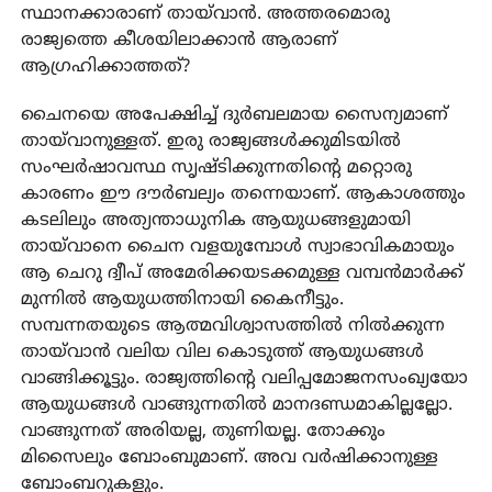
സ്ഥാനക്കാരാണ് തായ്‌വാൻ. അത്തരമൊരു
രാജ്യത്തെ കീശയിലാക്കാൻ ആരാണ്
ആഗ്രഹിക്കാത്തത്?
ചൈനയെ അപേക്ഷിച്ച് ദുർബലമായ സൈന്യമാണ്
തായ്‌വാനുള്ളത്. ഇരു രാജ്യങ്ങൾക്കുമിടയിൽ
സംഘർഷാവസ്ഥ സൃഷ്ടിക്കുന്നതിന്റെ മറ്റൊരു
കാരണം ഈ ദൗർബല്യം തന്നെയാണ്. ആകാശത്തും
കടലിലും അത്യന്താധുനിക ആയുധങ്ങളുമായി
തായ്‌വാനെ ചൈന വളയുമ്പോൾ സ്വാഭാവികമായും
ആ ചെറു ദ്വീപ് അമേരിക്കയടക്കമുള്ള വമ്പൻമാർക്ക്
മുന്നിൽ ആയുധത്തിനായി കൈനീട്ടും.
സമ്പന്നതയുടെ ആത്മവിശ്വാസത്തിൽ നിൽക്കുന്ന
തായ്‌വാൻ വലിയ വില കൊടുത്ത് ആയുധങ്ങൾ
വാങ്ങിക്കൂട്ടും. രാജ്യത്തിന്റെ വലിപ്പമോജനസംഖ്യയോ
ആയുധങ്ങൾ വാങ്ങുന്നതിൽ മാനദണ്ഡമാകില്ലല്ലോ.
വാങ്ങുന്നത് അരിയല്ല, തുണിയല്ല. തോക്കും
മിസൈലും ബോംബുമാണ്. അവ വർഷിക്കാനുള്ള
ബോംബറുകളും.