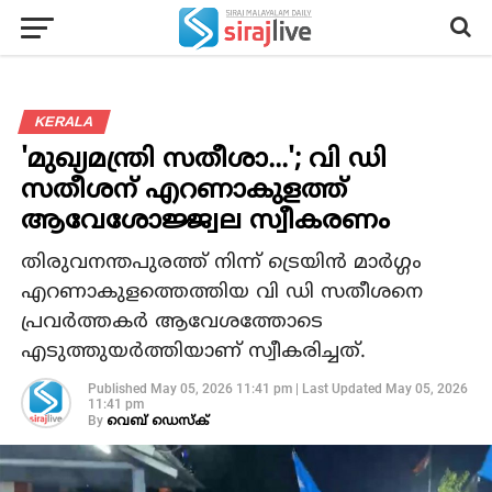
KERALA
'മുഖ്യമന്ത്രി സതീശാ...'; വി ഡി
സതീശന് എറണാകുളത്ത്
ആവേശോജ്ജ്വല സ്വീകരണം
തിരുവനന്തപുരത്ത് നിന്ന് ട്രെയിൻ മാർഗ്ഗം
എറണാകുളത്തെത്തിയ വി ഡി സതീശനെ
പ്രവർത്തകർ ആവേശത്തോടെ
എടുത്തുയർത്തിയാണ് സ്വീകരിച്ചത്.
Published
May 05, 2026 11:41 pm
|
Last Updated
May 05, 2026
11:41 pm
By
വെബ് ഡെസ്‌ക്