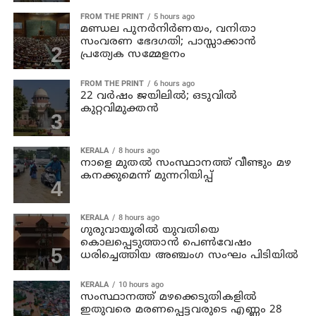
FROM THE PRINT
5 hours ago
മണ്ഡല പുനർനിർണയം, വനിതാ
സംവരണ ഭേദഗതി; പാസ്സാക്കാൻ
പ്രത്യേക സമ്മേളനം
FROM THE PRINT
6 hours ago
22 വർഷം ജയിലിൽ; ഒടുവിൽ
കുറ്റവിമുക്തൻ
KERALA
8 hours ago
നാളെ മുതല്‍ സംസ്ഥാനത്ത് വീണ്ടും മഴ
കനക്കുമെന്ന് മുന്നറിയിപ്പ്
KERALA
8 hours ago
ഗുരുവായൂരില്‍ യുവതിയെ
കൊലപ്പെടുത്താന്‍ പെണ്‍വേഷം
ധരിച്ചെത്തിയ അഞ്ചംഗ സംഘം പിടിയില്‍
KERALA
10 hours ago
സംസ്ഥാനത്ത് മഴക്കെടുതികളില്‍
ഇതുവരെ മരണപ്പെട്ടവരുടെ എണ്ണം 28