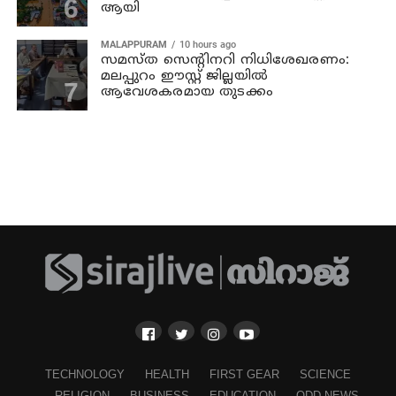
ആയി
MALAPPURAM
10 hours ago
സമസ്ത സെന്റിനറി നിധിശേഖരണം:
മലപ്പുറം ഈസ്റ്റ് ജില്ലയിൽ
ആവേശകരമായ തുടക്കം
TECHNOLOGY
HEALTH
FIRST GEAR
SCIENCE
RELIGION
BUSINESS
EDUCATION
ODD NEWS