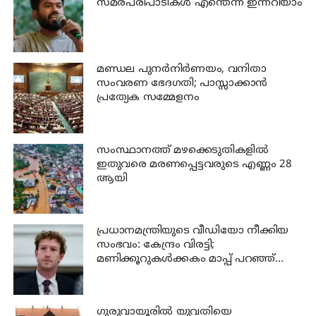
സമരപരിപാടികള്‍ എന്തെന്ന് ഇന്നറിയാം
മണ്ഡല പുനർനിർണയം, വനിതാ
സംവരണ ഭേദഗതി; പാസ്സാക്കാൻ
പ്രത്യേക സമ്മേളനം
സംസ്ഥാനത്ത് മഴക്കെടുതികളില്‍
ഇതുവരെ മരണപ്പെട്ടവരുടെ എണ്ണം 28
ആയി
പ്രധാനമന്ത്രിയുടെ വീഡിയോ നീക്കിയ
സംഭവം: കേന്ദ്രം വിരട്ടി;
മണിക്കൂറുകൾക്കകം മാപ്പ് പറഞ്ഞ്
സക്കർബർഗ്
ഗുരുവായൂരില്‍ യുവതിയെ