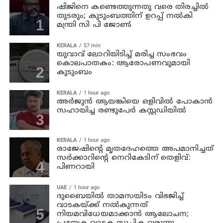
ഷിജിനെ കണ്ടെത്തുന്നതു വരെ തിരച്ചില്‍
തുടരും; കുടുംബത്തിന് ഉറപ്പ് നല്‍കി
മന്ത്രി സി പി ജോണ്‍
KERALA
57 min
യുവാവ് ലോറിയിടിച്ച് മരിച്ച സംഭവം
കൊലപാതകം: ആരോപണവുമായി
കുടുംബം
KERALA
1 hour ago
അര്‍ജുന്‍ ആയങ്കിയെ ഒളിവില്‍ പോകാന്‍
സഹായിച്ച രണ്ടുപേര്‍ കസ്റ്റഡിയില്‍
KERALA
1 hour ago
രാജേഷിന്റെ മൃതദേഹത്തെ അപമാനിച്ചത്
സര്‍ക്കാറിന്റെ നെറികേടിന് തെളിവ്:
പിണറായി
UAE
1 hour ago
ദുബൈയിൽ താമസയിടം വിഭജിച്ച്
വാടകയ്ക്ക് നൽകുന്നത്
നിയമവിധേയമാക്കാൻ ആലോചന;