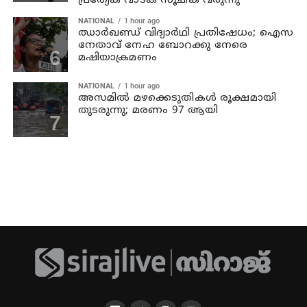
പ്രത്യേക വാടക സൂചിക വരുന്നു
NATIONAL
1 hour ago
ഝാര്‍ഖണ്ഡ് വിദ്യാര്‍ഥി പ്രതിഷേധം; ഐസ
നേതാവ് നേഹ ബോറക്കു നേരെ
മഷിയാക്രമണം
NATIONAL
1 hour ago
അസമില്‍ മഴക്കെടുതികള്‍ രൂക്ഷമായി
തുടരുന്നു; മരണം 97 ആയി