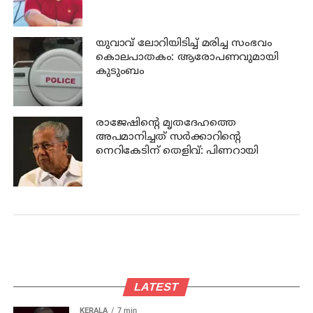
യുവാവ് ലോറിയിടിച്ച് മരിച്ച സംഭവം
കൊലപാതകം: ആരോപണവുമായി
കുടുംബം
രാജേഷിന്റെ മൃതദേഹത്തെ
അപമാനിച്ചത് സര്‍ക്കാറിന്റെ
നെറികേടിന് തെളിവ്: പിണറായി
LATEST
KERALA
7 min