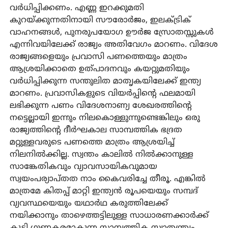
വര്‍ധിപ്പിക്കണം. എണ്ണ ഇറക്കുമതി
കുറയ്ക്കുന്നതിനായി സൗരോര്‍ജം, ഇലക്ട്രിക്
വാഹനങ്ങള്‍, പുനരുപയോഗ ഊര്‍ജ സ്രോതസ്സുകള്‍
എന്നിവയിലേക്ക് രാജ്യം അതിവേഗം മാറണം. വിദേശ
രാജ്യങ്ങളെയും പ്രവാസി പണത്തെയും മാത്രം
ആശ്രയിക്കാതെ ഉത്പാദനവും കയറ്റുമതിയും
വര്‍ധിപ്പിക്കുന്ന സന്തുലിത മാതൃകയിലേക്ക് ഇന്ത്യ
മാറണം. പ്രവാസികളുടെ വിയര്‍പ്പിന്റെ ഫലമായി
ലഭിക്കുന്ന പണം വിദേശനാണ്യ ശേഖരത്തിന്റെ
നട്ടെല്ലായി ഇന്നും നിലകൊള്ളുന്നുണ്ടെങ്കിലും ഒരു
രാജ്യത്തിന്റെ ദീര്‍ഘകാല സാമ്പത്തിക ഭദ്രത
മറ്റുള്ളവരുടെ പണത്തെ മാത്രം ആശ്രയിച്ച്
നിലനില്‍ക്കില്ല. സ്വന്തം കാലില്‍ നില്‍ക്കാനുള്ള
സാങ്കേതികവും വ്യാവസായികവുമായ
സ്വയംപര്യാപ്തത നാം കൈവരിച്ചേ തീരൂ. എങ്കില്‍
മാത്രമേ കിതപ്പ് മാറ്റി ഇന്ത്യന്‍ രൂപയെയും സമ്പദ്
വ്യവസ്ഥയെയും യഥാര്‍ഥ കരുത്തിലേക്ക്
നയിക്കാനും താഴെത്തട്ടിലുള്ള സാധാരണക്കാര്‍ക്ക്
കൂടി ഗുണകരമാകുന്ന സാമ്പത്തിക സ്വാതന്ത്ര്യം