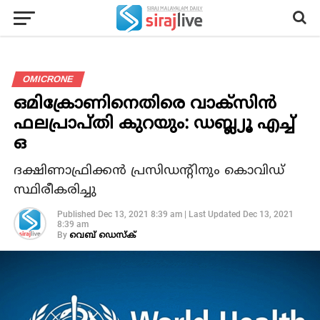
OMICRONE
ഒമിക്രോണിനെതിരെ വാക്‌സിന്‍
ഫലപ്രാപ്തി കുറയും: ഡബ്ല്യൂ എച്ച്
ഒ
ദക്ഷിണാഫ്രിക്കന്‍ പ്രസിഡന്റിനും കൊവിഡ്
സ്ഥിരീകരിച്ചു
Published
Dec 13, 2021 8:39 am
|
Last Updated
Dec 13, 2021
8:39 am
By
വെബ് ഡെസ്‌ക്