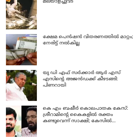
മലയാളച്ചുവട്
ക്ഷേമ പെന്‍ഷന്‍ വിതരണത്തില്‍ മാറ്റം;
നേരിട്ട് നല്‍കില്ല
യു ഡി എഫ് സര്‍ക്കാര്‍ ആര്‍ എസ്
എസിന്റെ അജന്‍ഡക്ക്‌ കീഴടങ്ങി:
പിണറായി
കെ എം ബഷീര്‍ കൊലപാതക കേസ്:
ശ്രീറാമിന്റെ കൈകളില്‍ രക്തം
കണ്ടുവെന്ന് സാക്ഷി; കേസില്‍
നിര്‍ണായക മൊഴി