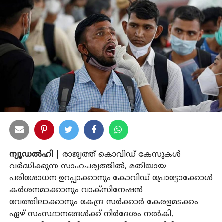
ന്യൂഡൽഹി |
രാജ്യത്ത് കൊവിഡ് കേസുകൾ
വർദ്ധിക്കുന്ന സാഹചര്യത്തിൽ, മതിയായ
പരിശോധന ഉറപ്പാക്കാനും കോവിഡ് പ്രോട്ടോക്കോൾ
കർശനമാക്കാനും വാക്സിനേഷൻ
വേത്തിലാക്കാനും കേന്ദ്ര സർക്കാർ കേരളമടക്കം
ഏഴ് സംസ്ഥാനങ്ങൾക്ക് നിർദേശം നൽകി.