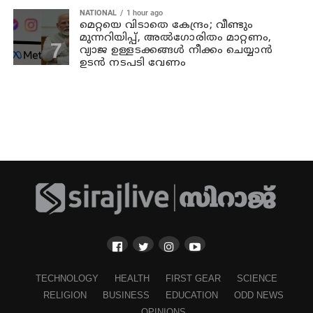
NATIONAL
1 hour ago
മെറ്റയെ വിടാതെ കേന്ദ്രം; വീണ്ടും
മുന്നറിയിപ്പ്, അൽഗോരിതം മാറ്റണം,
വ്യാജ ഉള്ളടക്കങ്ങൾ നീക്കം ചെയ്യാൻ
ഉടൻ നടപടി വേണം
TECHNOLOGY
HEALTH
FIRST GEAR
SCIENCE
RELIGION
BUSINESS
EDUCATION
ODD NEWS
OPINIONS