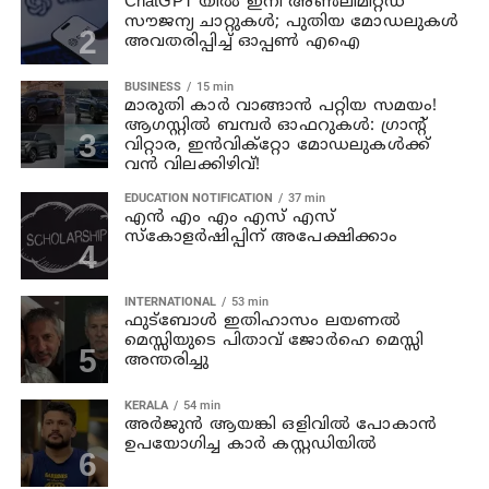
ChatGPT യിൽ ഇനി അൺലിമിറ്റഡ്
സൗജന്യ ചാറ്റുകൾ; പുതിയ മോഡലുകൾ
അവതരിപ്പിച്ച് ഓപ്പൺ എഐ
BUSINESS
15 min
മാരുതി കാർ വാങ്ങാൻ പറ്റിയ സമയം!
ആഗസ്റ്റിൽ ബമ്പർ ഓഫറുകൾ: ഗ്രാന്റ്
വിറ്റാര, ഇൻവിക്റ്റോ മോഡലുകൾക്ക്
വൻ വിലക്കിഴിവ്!
EDUCATION NOTIFICATION
37 min
എൻ എം എം എസ് എസ്
സ്കോളർഷിപ്പിന് അപേക്ഷിക്കാം
INTERNATIONAL
53 min
ഫുട്ബോൾ ഇതിഹാസം ലയണൽ
മെസ്സിയുടെ പിതാവ് ജോർഹെ മെസ്സി
അന്തരിച്ചു
KERALA
54 min
അര്‍ജുന്‍ ആയങ്കി ഒളിവില്‍ പോകാന്‍
ഉപയോഗിച്ച കാര്‍ കസ്റ്റഡിയില്‍