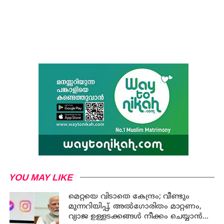
YOU MAY LIKE
മെറ്റയെ വിടാതെ കേന്ദ്രം; വീണ്ടും
മുന്നറിയിപ്പ്, അൽഗോരിതം മാറ്റണം,
വ്യാജ ഉള്ളടക്കങ്ങൾ നീക്കം ചെയ്യാൻ