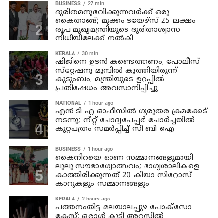
BUSINESS
27 min
ദുരിതമനുഭവിക്കുന്നവര്‍ക്ക് ഒരു
കൈതാങ്ങ്; മുക്കം ടയേഴ്‌സ് 25 ലക്ഷം
രൂപ മുഖ്യമന്ത്രിയുടെ ദുരിതാശ്വാസ
നിധിയിലേക്ക് നല്‍കി
KERALA
30 min
ഷിജിനെ ഉടന്‍ കണ്ടെത്തണം; പോലീസ്
സ്‌റ്റേഷനു മുമ്പില്‍ കുത്തിയിരുന്ന്
കുടുംബം, മന്ത്രിയുടെ ഉറപ്പില്‍
പ്രതിഷേധം അവസാനിപ്പിച്ചു
NATIONAL
1 hour ago
എന്‍ ടി എ ഓഫീസില്‍ ഗുരുതര ക്രമക്കേട്
നടന്നു; നീറ്റ് ചോദ്യപേപ്പര്‍ ചോര്‍ച്ചയില്‍
കുറ്റപത്രം സമര്‍പ്പിച്ച് സി ബി ഐ
BUSINESS
1 hour ago
കൈനിറയെ ഓണ സമ്മാനങ്ങളുമായി
ലുലു സൗഭാ​ഗ്യോത്സവം; ഭാ​ഗ്യശാലികളെ
കാത്തിരിക്കുന്നത് 20 കിയാ സിറോസ്
കാറുകളും സമ്മാനങ്ങളും
KERALA
2 hours ago
പത്തനംതിട്ട മലയാലപ്പുഴ പോക്സോ
കേസ്; ഒരാള്‍ കൂടി അറസ്റ്റില്‍