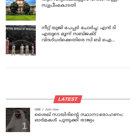
സുപ്രീംകോടതി
നീറ്റ് യുജി പേപ്പർ ചോർച്ച: എൻ ടി
എയുടെ മൂന്ന് സബ്ജക്ട്
വിദഗ്ദ്ധർക്കെതിരെ സി ബി ഐ
കുറ്റപത്രം; ജീവപര്യന്തം വരെ
തടവുശിക്ഷ ലഭിച്ചേക്കാം
LATEST
UAE
Just now
ശൈഖ് സായിദിന്റെ സ്ഥാനാരോഹണം:
ഓർമകൾ പുതുക്കി രാജ്യം