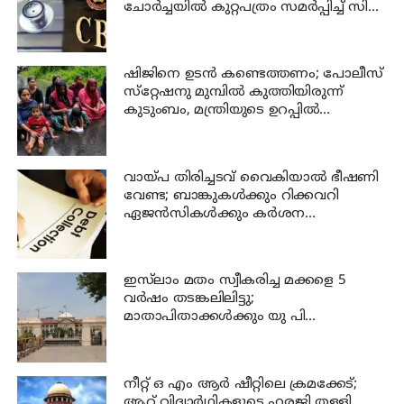
ചോര്‍ച്ചയില്‍ കുറ്റപത്രം സമര്‍പ്പിച്ച് സി
ബി ഐ
ഷിജിനെ ഉടന്‍ കണ്ടെത്തണം; പോലീസ്
സ്‌റ്റേഷനു മുമ്പില്‍ കുത്തിയിരുന്ന്
കുടുംബം, മന്ത്രിയുടെ ഉറപ്പില്‍
പ്രതിഷേധം അവസാനിപ്പിച്ചു
വായ്പ തിരിച്ചടവ് വൈകിയാൽ ഭീഷണി
വേണ്ട; ബാങ്കുകൾക്കും റിക്കവറി
ഏജൻസികൾക്കും കർശന
നിയന്ത്രണങ്ങളുമായി ആർ ബി ഐ
ഇസ്‍ലാം മതം സ്വീകരിച്ച മക്കളെ 5
വർഷം തടങ്കലിലിട്ടു;
മാതാപിതാക്കൾക്കും യു പി
സർക്കാരിനും 25 ലക്ഷം പിഴ ചുമത്തി
ഹൈക്കോടതി
നീറ്റ് ഒ എം ആര്‍ ഷീറ്റിലെ ക്രമക്കേട്;
ആറ് വിദ്യാര്‍ഥികളുടെ ഹരജി തള്ളി