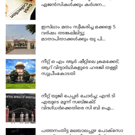
ഏജൻസികൾക്കും കർശന
നിയന്ത്രണങ്ങളുമായി ആർ ബി ഐ
ഇസ്‍ലാം മതം സ്വീകരിച്ച മക്കളെ 5
വർഷം തടങ്കലിലിട്ടു;
മാതാപിതാക്കൾക്കും യു പി
സർക്കാരിനും 25 ലക്ഷം പിഴ ചുമത്തി
ഹൈക്കോടതി
നീറ്റ് ഒ എം ആര്‍ ഷീറ്റിലെ ക്രമക്കേട്;
ആറ് വിദ്യാര്‍ഥികളുടെ ഹരജി തള്ളി
സുപ്രീംകോടതി
നീറ്റ് യുജി പേപ്പർ ചോർച്ച: എൻ ടി
എയുടെ മൂന്ന് സബ്ജക്ട്
വിദഗ്ദ്ധർക്കെതിരെ സി ബി ഐ
കുറ്റപത്രം; ജീവപര്യന്തം വരെ
തടവുശിക്ഷ ലഭിച്ചേക്കാം
പത്തനംതിട്ട മലയാലപ്പുഴ പോക്സോ