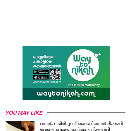
YOU MAY LIKE
വായ്പ തിരിച്ചടവ് വൈകിയാൽ ഭീഷണി
വേണ്ട; ബാങ്കുകൾക്കും റിക്കവറി