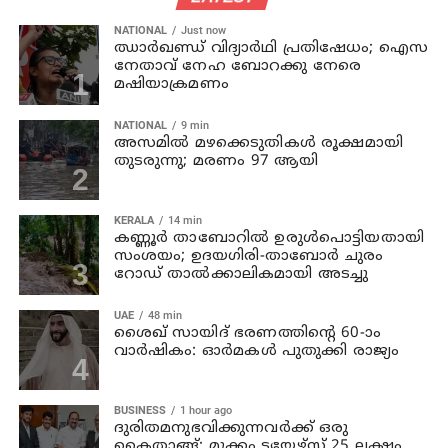
NATIONAL
Just now
ഝാര്‍ഖണ്ഡ് വിദ്യാര്‍ഥി പ്രതിഷേധം; ഐസ
നേതാവ് നേഹ ബോറക്കു നേരെ
മഷിയാക്രമണം
NATIONAL
9 min
അസമില്‍ മഴക്കെടുതികള്‍ രൂക്ഷമായി
തുടരുന്നു; മരണം 97 ആയി
KERALA
14 min
കണ്ണൂര്‍ താബോറില്‍ ഉരുള്‍പൊട്ടിയതായി
സംശയം; ഉദയഗിരി-താബോര്‍ ചുരം
റോഡ് താല്‍ക്കാലികമായി അടച്ചു
UAE
48 min
ശൈഖ് സായിദ് ഭരണത്തിന്റെ 60-ാം
വാർഷികം: ഓർമകൾ പുതുക്കി രാജ്യം
BUSINESS
1 hour ago
ദുരിതമനുഭവിക്കുന്നവര്‍ക്ക് ഒരു
കൈതാങ്ങ്; മുക്കം ടയേഴ്‌സ് 25 ലക്ഷം