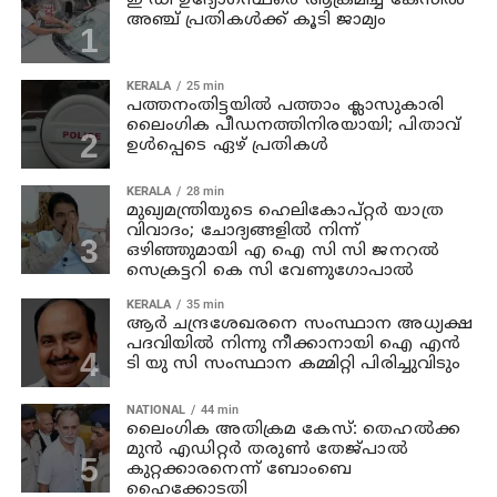
ഇ ഡി ഉദ്യോഗസ്ഥരെ ആക്രമിച്ച കേസില്‍
അഞ്ച് പ്രതികള്‍ക്ക് കൂടി ജാമ്യം
KERALA
25 min
പത്തനംതിട്ടയില്‍ പത്താം ക്ലാസുകാരി
ലൈംഗിക പീഡനത്തിനിരയായി; പിതാവ്
ഉള്‍പ്പെടെ ഏഴ് പ്രതികള്‍
KERALA
28 min
മുഖ്യമന്ത്രിയുടെ ഹെലികോപ്റ്റർ യാത്ര
വിവാദം; ചോദ്യങ്ങളിൽ നിന്ന്
ഒഴിഞ്ഞുമായി എ ഐ സി സി ജനറൽ
സെക്രട്ടറി കെ സി വേണുഗോപാൽ
KERALA
35 min
ആര്‍ ചന്ദ്രശേഖരനെ സംസ്ഥാന അധ്യക്ഷ
പദവിയില്‍ നിന്നു നീക്കാനായി ഐ എന്‍
ടി യു സി സംസ്ഥാന കമ്മിറ്റി പിരിച്ചുവിടും
NATIONAL
44 min
ലൈംഗിക അതിക്രമ കേസ്: തെഹൽക്ക
മുൻ എഡിറ്റർ തരുൺ തേജ്പാൽ
കുറ്റക്കാരനെന്ന് ബോംബെ
ഹൈക്കോടതി