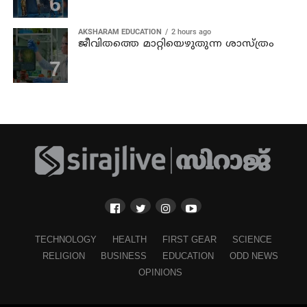
AKSHARAM EDUCATION
2 hours ago
ജീവിതത്തെ മാറ്റിയെഴുതുന്ന ശാസ്ത്രം
TECHNOLOGY
HEALTH
FIRST GEAR
SCIENCE
RELIGION
BUSINESS
EDUCATION
ODD NEWS
OPINIONS