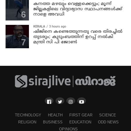
കനത്ത മഴയും വെള്ളക്കെട്ടും; മൂന്ന്‌
ജില്ലകളിലെ വിദ്യാഭ്യാസ സ്ഥാപനങ്ങള്‍ക്ക്
നാളെ അവധി
KERALA
3 hours ago
ഷിജിനെ കണ്ടെത്തുന്നതു വരെ തിരച്ചില്‍
തുടരും; കുടുംബത്തിന് ഉറപ്പ് നല്‍കി
മന്ത്രി സി പി ജോണ്‍
TECHNOLOGY
HEALTH
FIRST GEAR
SCIENCE
RELIGION
BUSINESS
EDUCATION
ODD NEWS
OPINIONS