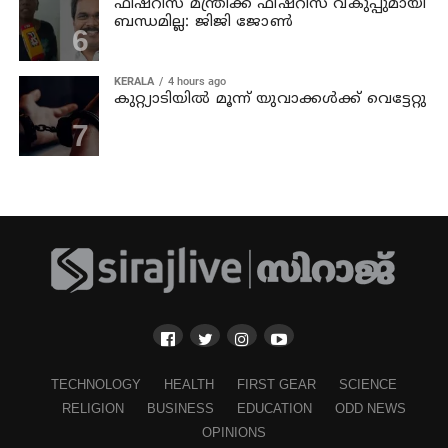
ഫിഷറീസ് മന്ത്രിക്ക് ഫിഷറീസ് വകുപ്പുമായി
ബന്ധമില്ല: ജിജി ജോണ്‍
KERALA
4 hours ago
കുറ്റ്യാടിയില്‍ മൂന്ന് യുവാക്കള്‍ക്ക് വെട്ടേറ്റു
TECHNOLOGY
HEALTH
FIRST GEAR
SCIENCE
RELIGION
BUSINESS
EDUCATION
ODD NEWS
OPINIONS