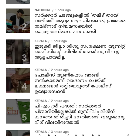
NATIONAL
1 hour ago
സര്‍ക്കാര്‍ ചടങ്ങുകളില്‍ 'തമിഴ് തായ്
വാഴ്ത്ത്' ആദ്യം ആലപിക്കണം; പ്രമേയം
തമിഴ്നാട് നിയമസഭയില്‍
ഐക്യകണ്‌ഠേന പാസാക്കി
KERALA
1 hour ago
ഇടുക്കി ജില്ലാ ശിശു സംരക്ഷണ യൂണിറ്റ്
ഓഫീസിന്റെ സീലിംഗ് തകര്‍ന്നു വീണു;
ആളപായമില്ല
KERALA
2 hours ago
പോലീസ് യൂണിഫോം വാങ്ങി
നല്‍കാമെന്ന് വാഗ്ദാനം ചെയ്ത്
ലക്ഷങ്ങള്‍ തട്ടിയെടുത്ത് പോലീസ്
ഉദ്യോഗസ്ഥന്‍
KERALA
2 hours ago
പി എം ശ്രീ പദ്ധതി: സര്‍ക്കാര്‍
പിന്മാറിയില്ലെങ്കില്‍ മുസ്്‌ലിം ലീഗിന്
കനത്ത തിരിച്ചടി നേരിടേണ്ടി വരുമെന്നു
ലീഗ് വിലയിരുത്തല്‍
KERALA
3 hours ago