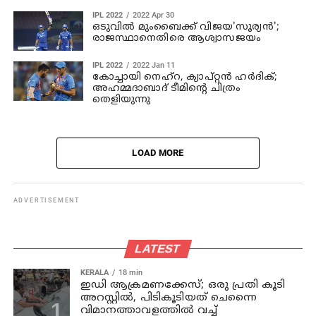
IPL 2022
2022 Apr 30
ഒടുവില്‍ മുംബൈക്ക് വിജയ'സൂര്യന്‍';
രാജസ്ഥാനെതിരെ ആശ്വാസജയം
IPL 2022
2022 Jan 11
കോച്ചായി നെഹ്‌റ, ക്യാപ്റ്റന്‍ ഹര്‍ദിക്;
അഹമ്മദാബാദ് ടീമിന്റെ ചിത്രം
തെളിയുന്നു
LOAD MORE
ADVERTISEMENT
LATEST
KERALA
18 min
ഇഡി ആക്രമണക്കേസ്; ഒരു പ്രതി കൂടി
അറസ്റ്റില്‍, പിടികൂടിയത് ചെന്നൈ
വിമാനത്താവളത്തില്‍ വച്ച്