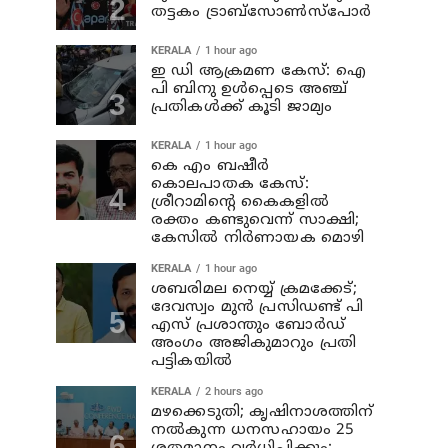
തട്ടകം ട്രാബ്സോണ്‍സ്പോര്‍
KERALA
1 hour ago
ഇ ഡി ആക്രമണ കേസ്: ഐ
പി ബിനു ഉള്‍പ്പെടെ അഞ്ച്
പ്രതികള്‍ക്ക് കൂടി ജാമ്യം
KERALA
1 hour ago
കെ എം ബഷീര്‍
കൊലപാതക കേസ്:
ശ്രീറാമിന്റെ കൈകളില്‍
രക്തം കണ്ടുവെന്ന് സാക്ഷി;
കേസില്‍ നിര്‍ണായക മൊഴി
KERALA
1 hour ago
ശബരിമല നെയ്യ് ക്രമക്കേട്;
ദേവസ്വം മുന്‍ പ്രസിഡണ്ട് പി
എസ് പ്രശാന്തും ബോര്‍ഡ്
അംഗം അജികുമാറും പ്രതി
പട്ടികയിൽ
KERALA
2 hours ago
മഴക്കെടുതി; കൃഷിനാശത്തിന്
നല്‍കുന്ന ധനസഹായം 25