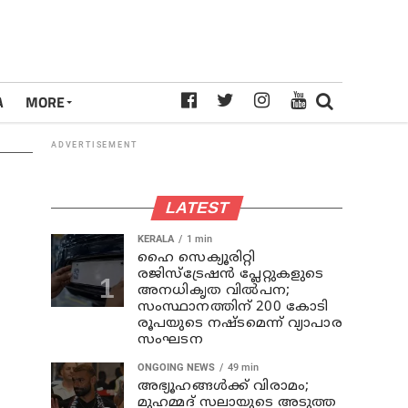
A
MORE
ADVERTISEMENT
LATEST
KERALA
1 min
ഹൈ സെക്യൂരിറ്റി
രജിസ്‌ട്രേഷന്‍ പ്ലേറ്റുകളുടെ
അനധികൃത വില്‍പന;
സംസ്ഥാനത്തിന് 200 കോടി
രൂപയുടെ നഷ്ടമെന്ന് വ്യാപാര
സംഘടന
ONGOING NEWS
49 min
അഭ്യൂഹങ്ങള്‍ക്ക് വിരാമം;
മുഹമ്മദ് സലായുടെ അടുത്ത