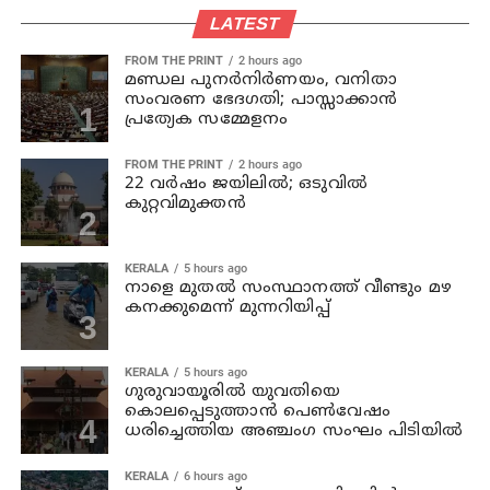
LATEST
FROM THE PRINT
2 hours ago
മണ്ഡല പുനർനിർണയം, വനിതാ
സംവരണ ഭേദഗതി; പാസ്സാക്കാൻ
പ്രത്യേക സമ്മേളനം
FROM THE PRINT
2 hours ago
22 വർഷം ജയിലിൽ; ഒടുവിൽ
കുറ്റവിമുക്തൻ
KERALA
5 hours ago
നാളെ മുതല്‍ സംസ്ഥാനത്ത് വീണ്ടും മഴ
കനക്കുമെന്ന് മുന്നറിയിപ്പ്
KERALA
5 hours ago
ഗുരുവായൂരില്‍ യുവതിയെ
കൊലപ്പെടുത്താന്‍ പെണ്‍വേഷം
ധരിച്ചെത്തിയ അഞ്ചംഗ സംഘം പിടിയില്‍
KERALA
6 hours ago