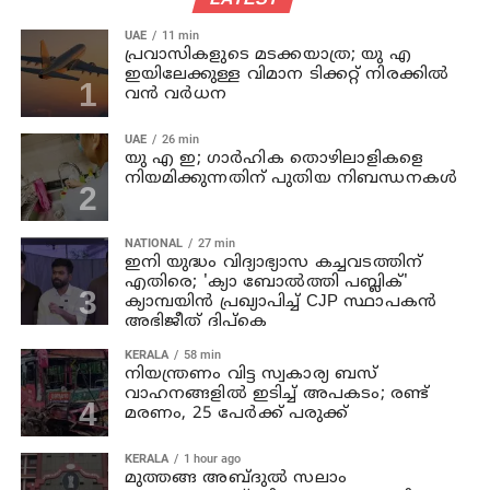
UAE
11 min
പ്രവാസികളുടെ മടക്കയാത്ര; യു എ
ഇയിലേക്കുള്ള വിമാന ടിക്കറ്റ് നിരക്കിൽ
വൻ വർധന
UAE
26 min
യു എ ഇ; ഗാർഹിക തൊഴിലാളികളെ
നിയമിക്കുന്നതിന് പുതിയ നിബന്ധനകൾ
NATIONAL
27 min
ഇനി യുദ്ധം വിദ്യാഭ്യാസ കച്ചവടത്തിന്
എതിരെ; 'ക്യാ ബോൽത്തി പബ്ലിക്'
ക്യാമ്പയിൻ പ്രഖ്യാപിച്ച് CJP സ്ഥാപകൻ
അഭിജീത് ദിപ്കെ
KERALA
58 min
നിയന്ത്രണം വിട്ട സ്വകാര്യ ബസ്
വാഹനങ്ങളില്‍ ഇടിച്ച് അപകടം; രണ്ട്
മരണം, 25 പേർക്ക് പരുക്ക്
KERALA
1 hour ago
മുത്തങ്ങ അബ്ദുല്‍ സലാം