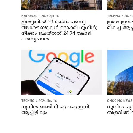
NATIONAL
2025 Apr 16
TECHNO
2024 
ഇന്ത്യയിൽ 29 ലക്ഷം പരസ്യ
ഇതാ ഇവരാ
അക്കൗണ്ടുകൾ റദ്ദാക്കി ഗൂഗിൾ;
മികച്ച ആപ്
നീക്കം ചെയ്തത് 24.74 കോടി
പരസ്യങ്ങൾ
TECHNO
2024 Nov 16
ONGOING NEWS
ഗൂഗിൾ ജെമിനി എ ഐ ഇനി
ഗൂഗിൾ പു
ആപ്പിളിലും
അളവിൽ 