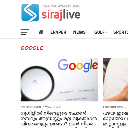
EPAPER
NEWS
GULF
SPORT
GOOGLE
EDITORS PICK
2026 Jun 23
EDITORS PICK
ഗൂഗിളിൽ നിങ്ങളുടെ ഫോൺ
പഴയ ഇമ
നമ്പറും അഡ്രസ്സും മറ്റു വ്യക്തിഗത
മാറ്റണോ?
വിവരങ്ങളും ഉണ്ടോ? ഉടൻ നീക്കം
മാറ്റാനുള്