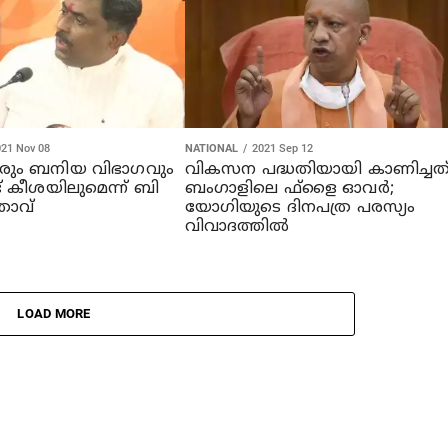
021 Nov 08
NATIONAL
2021 Sep 12
ണരും ബനിയ വിഭാഗവും
വികസന പദ്ധതിയായി കാണിച്ചത
ട് കീശയിലുമെന്ന് ബി
ബംഗാളിലെ ഫ്‌ളൈ ഓവര്‍;
താവ്
യോഗിയുടെ ദിനപത്ര പരസ്യം
വിവാദത്തില്‍
LOAD MORE