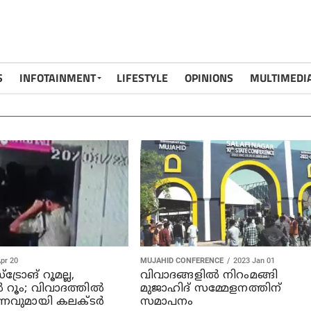
S
INFOTAINMENT
LIFESTYLE
OPINIONS
MULTIMEDI
pr 20
MUJAHID CONFERENCE
2023 Jan 01
ട്രോങ് റൂമല്ല,
വിവാദങ്ങളിൽ നിറംമങ്ങി
‍ റൂം; വിവാദത്തില്‍
മുജാഹിദ് സമ്മേളനത്തിന്
വുമായി കലക്ടര്‍
സമാപനം