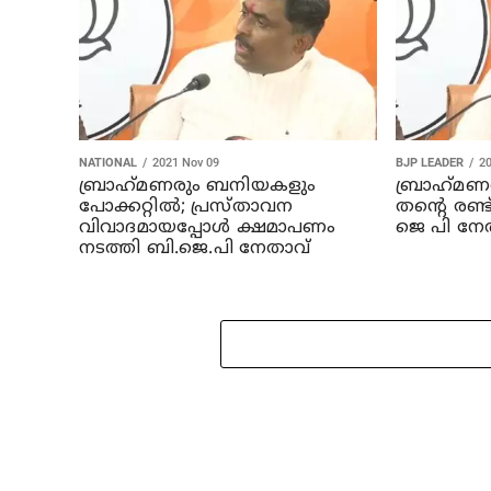
NATIONAL
2021 Nov 09
BJP LEADER
2
ബ്രാഹ്‌മണരും ബനിയകളും
ബ്രാഹ്‌മ
പോക്കറ്റില്‍; പ്രസ്താവന
തന്റെ രണ്
വിവാദമായപ്പോള്‍ ക്ഷമാപണം
ജെ പി നേ
നടത്തി ബി.ജെ.പി നേതാവ്