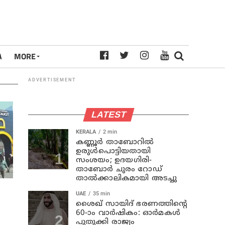
A
MORE
ADVERTISEMENT
LATEST
KERALA
2 min
കണ്ണൂര്‍ താബോറില്‍
ഉരുള്‍പൊട്ടിയതായി
സംശയം; ഉദയഗിരി-
താബോര്‍ ചുരം റോഡ്
താല്‍ക്കാലികമായി അടച്ചു
UAE
35 min
ശൈഖ് സായിദ് ഭരണത്തിന്റെ
60-ാം വാർഷികം: ഓർമകൾ
പുതുക്കി രാജ്യം