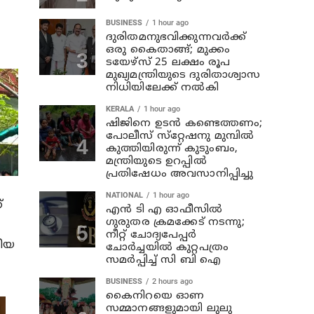
BUSINESS
1 hour ago
ദുരിതമനുഭവിക്കുന്നവര്‍ക്ക്
ഒരു കൈതാങ്ങ്; മുക്കം
ടയേഴ്‌സ് 25 ലക്ഷം രൂപ
മുഖ്യമന്ത്രിയുടെ ദുരിതാശ്വാസ
നിധിയിലേക്ക് നല്‍കി
KERALA
1 hour ago
ഷിജിനെ ഉടന്‍ കണ്ടെത്തണം;
പോലീസ് സ്‌റ്റേഷനു മുമ്പില്‍
കുത്തിയിരുന്ന് കുടുംബം,
മന്ത്രിയുടെ ഉറപ്പില്‍
പ്രതിഷേധം അവസാനിപ്പിച്ചു
NATIONAL
1 hour ago
്
എന്‍ ടി എ ഓഫീസില്‍
ഗുരുതര ക്രമക്കേട് നടന്നു;
നീറ്റ് ചോദ്യപേപ്പര്‍
രീയ
ചോര്‍ച്ചയില്‍ കുറ്റപത്രം
സമര്‍പ്പിച്ച് സി ബി ഐ
BUSINESS
2 hours ago
കൈനിറയെ ഓണ
സമ്മാനങ്ങളുമായി ലുലു