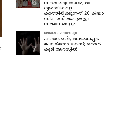
സൗഭാ​ഗ്യോത്സവം; ഭാ​
ഗ്യശാലികളെ
കാത്തിരിക്കുന്നത് 20 കിയാ
സിറോസ് കാറുകളും
സമ്മാനങ്ങളും
KERALA
2 hours ago
പത്തനംതിട്ട മലയാലപ്പുഴ
പോക്സോ കേസ്; ഒരാള്‍
്
കൂടി അറസ്റ്റില്‍