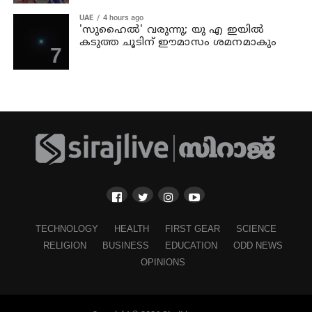
UAE
4 hours ago
'സുഹൈല്‍' വരുന്നു; യു എ ഇയില്‍
കടുത്ത ചൂടിന് ഈമാസം ശമനമാകും
TECHNOLOGY
HEALTH
FIRST GEAR
SCIENCE
RELIGION
BUSINESS
EDUCATION
ODD NEWS
OPINIONS