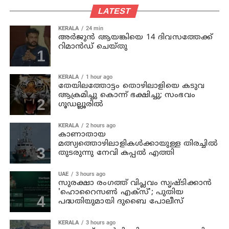
LATEST
KERALA
24 min
അര്‍ജുന്‍ ആയങ്കിയെ 14 ദിവസത്തേക്ക്
റിമാൻഡ് ചെയ്തു
KERALA
1 hour ago
തേയിലത്തോട്ടം തൊഴിലാളിയെ കടുവ
ആക്രമിച്ചു കൊന്ന് ഭക്ഷിച്ചു; സംഭവം
ഗൂഡല്ലൂരില്‍
KERALA
2 hours ago
കാണാതായ
മത്സ്യത്തൊഴിലാളികള്‍ക്കായുള്ള തിരച്ചില്‍
തുടരുന്നു നേവി കപ്പല്‍ എത്തി
UAE
3 hours ago
സുരക്ഷാ രംഗത്ത് വിപ്ലവം സൃഷ്ടിക്കാന്‍
'ഹൊറൈസണ്‍ എക്‌സ്'; പുതിയ
പദ്ധതിയുമായി ദുബൈ പോലീസ്
KERALA
3 hours ago