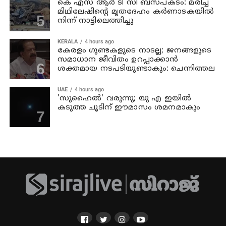
കെ എസ് ആര്‍ ടി സി ബസപകടം: മരിച്ച
മിഥിലേഷിന്റെ മൃതദേഹം കര്‍ണാടകയില്‍
നിന്ന് നാട്ടിലെത്തിച്ചു
KERALA
4 hours ago
കേരളം ഗുണ്ടകളുടെ നാടല്ല; ജനങ്ങളുടെ
സമാധാന ജീവിതം ഉറപ്പാക്കാന്‍
ശക്തമായ നടപടിയുണ്ടാകും: ചെന്നിത്തല
UAE
4 hours ago
'സുഹൈല്‍' വരുന്നു; യു എ ഇയില്‍
കടുത്ത ചൂടിന് ഈമാസം ശമനമാകും